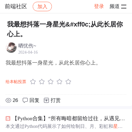
前端社区
登录
频道
加入
帖子详情
社区
前端社区
感慨
我最想抖落一身星光&#xff0c;从此长居你
心上。
晒忧伤~
2024-04-16
我最想抖落一身星光，从此长居你心上。
给本帖投票
26
回复
打赏
【Python合集】“所有晦暗都留给过往，从遇见你开始，凛冬散尽，星河长明”（附四款源码）
本文通过Python代码展示了如何绘制日、月、彩虹和
星光