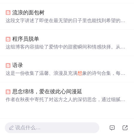
的美丽场景，利用turtle库创建出视觉效果。代码简洁易
懂，适合初学者。同时，文章还分享了与星空、月亮相关
流浪的面包树
的诗意句子，增添艺术气息。
这段文字讲述了即使在最无望的日子里也能找到希望的故
事。作者提到，人们可以经历艰难时期，但最终能够摆脱
困境，重新找回生活的光彩。然而，在某些特殊时刻，回
程序员脱单
忆会让人感到孤独和迷茫。
这组博客内容描绘了爱情中的甜蜜瞬间和情感抉择。从取
消远行计划到日常对话的重要性，再到内心深处的愿望，
每一句话都充满了对爱人的深情告白。作者表达了遇见心
语录
仪之人后，宏大理
想
变为平凡生活的渴望，以及对未来的
坚定。这些温馨的表达展现了情感世界中细腻的心境变
这是一份收集了温馨、浪漫及充满
想
象的诗句合集，每一
化。
句都充满了对美好生活的向往和对爱情的细腻描绘，从月
光下的轻声细语到星空下的深情凝视，每一句话都如同一
思念绵绵，爱在彼此心间漫延
首小诗，让人沉醉。
作者在秋夜中寄托了对远方之人的深切思念，通过细腻的
文字描绘了一幅幅思念的画面，表达了即使距离遥远，心
中的情感依旧绵绵不绝。
说点什么…