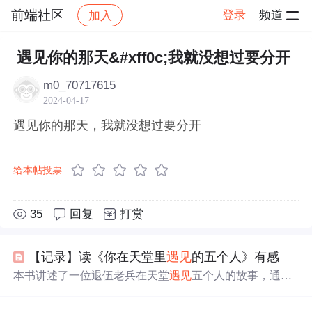
前端社区
登录
频道
加入
帖子详情
社区
前端社区
感慨
遇见你的那天&#xff0c;我就没想过要分开
m0_70717615
2024-04-17
遇见你的那天，我就没想过要分开
给本帖投票
35
回复
打赏
【记录】读《你在天堂里
遇见
的五个人》有感
本书讲述了一位退伍老兵在天堂
遇见
五个人的故事，通过
这些
遇见
，他理解了生命的意义，学会了原谅和感恩，找
到了内心的宁静。