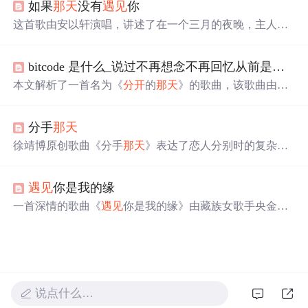
如果
那天
没有
遇见
你
这首歌由安以轩演唱，讲述了在一个三月的夜晚，主人公
在不确定的旅程中遇到了一段令人心痛的爱情故事。歌词
描绘了失去爱人后的迷茫、疯狂与忧伤，表达了对逝去爱
bitcode 是什么_说过不再想念不再回忆从前是什么歌
情的深切怀念。
本文解析了一首名为《
分开
的
那天
》的歌曲，该歌曲由古
月作词作曲，不同歌手进行了演唱。文章详细介绍了歌曲
的内容，探讨了歌词所表达的情感，并解答了一些关于歌
分手
那天
词的问题。
徐靖博原创歌曲《分手
那天
》表达了恋人分别时的复杂情
感。歌词深情讲述了两人从相遇到分离的过程，以及分手
时难以割舍的情感。
遇见
你是我的缘
一首深情的歌曲《
遇见
你是我的缘》由藏族女歌手央金兰
泽演唱，歌词表达了对爱情的美好向往与执着追求。
说点什么…