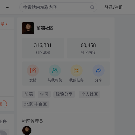
...
录
登录/注册
文章
前端社区
316,331
60,458
社区成员
社区内容
发帖
与我相关
我的任务
分享
前端
学习
经验分享
个人社区
复
北京·丰台区
社区管理员
正序