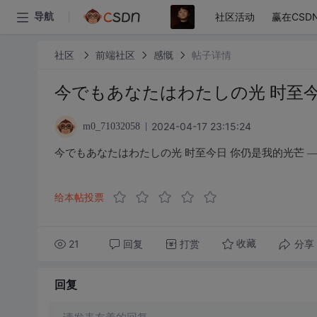
社区活动
赢在CSD
导航
社区
前端社区
感慨
帖子详情
今でもあなたはわたしの光 时至今日
2024-04-17 23:15:24
m0_71032058
今でもあなたはわたしの光 时至今日 你仍是我的光芒 ——
给本帖投票
21
回复
打赏
分享
收藏
回复