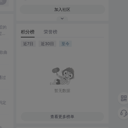
复
加入社区
涩的
积分榜
荣誉榜
过往
近7日
近30日
至今
歌曲
通过
暂无数据
码定
查看更多榜单
去，