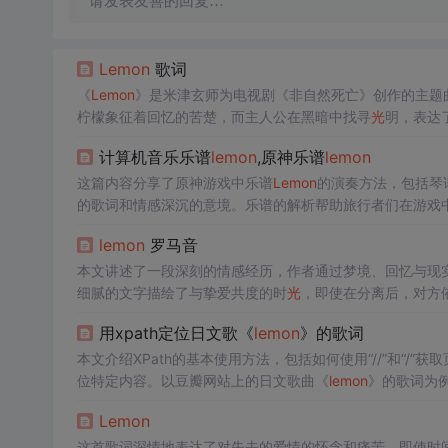
请发表友善的回复…
Lemon
歌词
《
Lemon
》是米津玄师为电视剧《非自然死亡》创作的主题
柠檬象征着回忆的苦楚，而主人公在黑暗中找寻
光
明，表达
幸福的追忆和无法触及的爱，触动人心。
计算机音乐乐谱
lemon
,原神乐谱
lemon
这篇内容分享了原神游戏中乐谱
Lemon
的演奏方法，包括琴
的歌词和情感深沉的意境。乐谱的解析帮助旅行者们在游戏
lemon
罗马音
本文讲述了一段深刻的情感经历，作者通过梦境、回忆与现
细腻的文字描绘了与挚爱共度的时
光
，即使在分离后，对方
用xpath定位日文歌《
lemon
》的歌词
本文介绍XPath的基本使用方法，包括如何使用“//”和“/”
位特定内容。以豆瓣网站上的日文歌曲《
lemon
》的歌词为例
Lemon
这首歌词深情地表达了对失去的爱情的怀念和痛苦，即使时