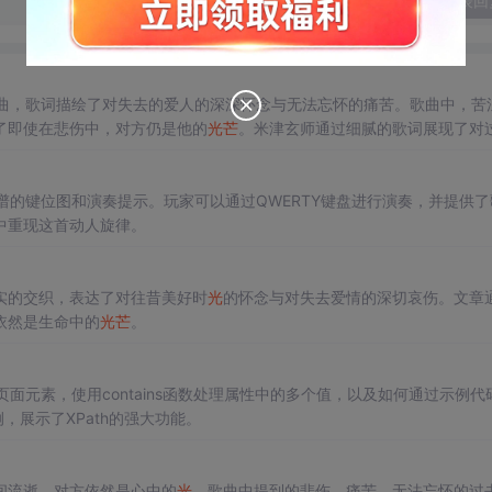
发表回
曲，歌词描绘了对失去的爱人的深深怀念与无法忘怀的痛苦。歌曲中，苦
了即使在悲伤中，对方仍是他的
光
芒
。米津玄师通过细腻的歌词展现了对
谱的键位图和演奏提示。玩家可以通过QWERTY键盘进行演奏，并提供了
中重现这首动人旋律。
实的交织，表达了对往昔美好时
光
的怀念与对失去爱情的深切哀伤。文章
依然是生命中的
光
芒
。
获取页面元素，使用contains函数处理属性中的多个值，以及如何通过示例代
，展示了XPath的强大功能。
间流逝，对方依然是心中的
光
。歌曲中提到的悲伤、痛苦、无法忘怀的过