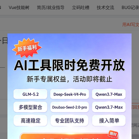
N
Vue技能树
简历/就业指导
立码吐槽
技术交流
BUG记
用AI写
 你仍是我的光芒 ——《Lemon》
《Lemon》
转发到动态
举报
写回
切换为时间