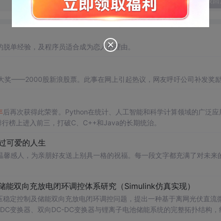
发表回
的脱单经验，及程序员适合成为恋人的理由。
大奖——2000股新浪股票。此事在网上引起热议，网友呼吁公司补发奖
年
后再次获得此荣誉。Python在统计、人工智能和科学计算领域的广泛应
言排行榜上进入前三，打破C、C++和Java的长期统治。
，过可爱的人生
温馨感人，为亲朋好友送上别具一格的祝福。每一段文字都充满了对未来
储能双向充放电闭环调控体系研究（Simulink仿真实现）
压稳定控制及储能双向充放电闭环调控问题，提出一种基于离网光伏直流
-DC变换器、双向DC-DC变换器与锂离子电池储能系统的完整拓扑结构，
调节能力，实现对功率供需失衡的有效抑制。系统采用分层控制架构，集