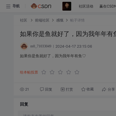
社区活动
赢在CSD
导航
社区
前端社区
感慨
帖子详情
如果你是鱼就好了，因为我年年有
2024-04-17 23:15:06
m0_71033049
如果你是鱼就好了，因为我年年有鱼♡
给本帖投票
21
回复
打赏
分享
收藏
回复