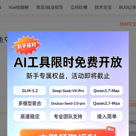
N
Vue技能树
简历/就业指导
立码吐槽
技术交流
BUG记
用AI写
鱼♡
转发到动态
举报
写回
切换为时间