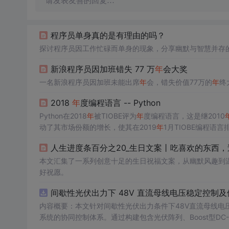
请发表友善的回复…
程序员单身真的是有理由的吗？
探讨程序员因工作忙碌而单身的现象，分享幽默与智慧并存
新浪程序员因加班错失 77 万
年
会大奖
一名新浪程序员因加班未能出席
年
会，错失价值77万的
年
终
2018
年
度编程语言 -- Python
Python在2018
年
被TIOBE评为
年
度编程语言，这是继2010
动了其市场份额的增长，使其在2019
年
1月TIOBE编程语
人生进度条百分之20_生日文案丨吃喜欢的东西
本文汇集了一系列创意十足的生日祝福文案，从幽默风趣到
好祝愿。
间歇性光伏出力下 48V 直流母线电压稳定控制及
内容概要：本文针对间歇性光伏出力条件下48V直流母线电
系统的协同控制体系。通过构建包含光伏阵列、Boost型DC
光伏最大功率点跟踪（MPPT）技术和储能系统的双向功率