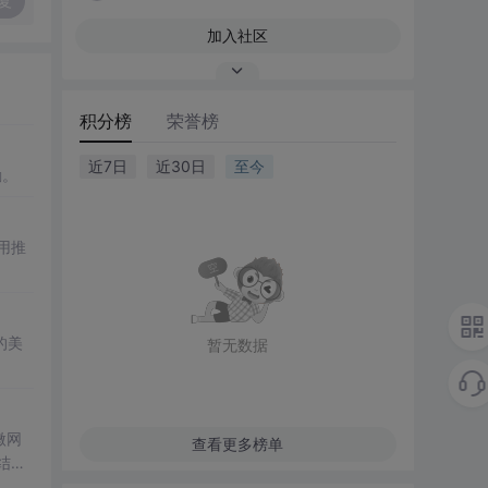
复
加入社区
积分榜
荣誉榜
近7日
近30日
至今
励。
用推
的美
暂无数据
微网
查看更多榜单
结合
成电