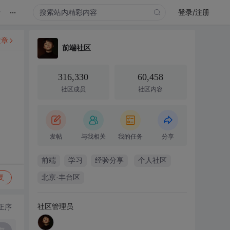
...
录
登录/注册
文章
前端社区
316,330
60,458
社区成员
社区内容
发帖
与我相关
我的任务
分享
前端
学习
经验分享
个人社区
复
北京·丰台区
社区管理员
正序