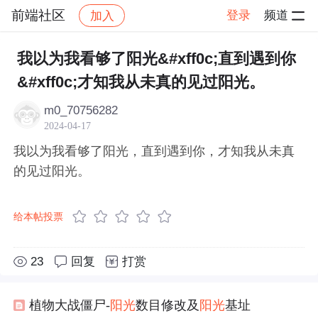
前端社区
登录
频道
加入
帖子详情
社区
前端社区
感慨
我以为我看够了阳光&#xff0c;直到遇到你
&#xff0c;才知我从未真的见过阳光。
m0_70756282
2024-04-17
我以为我看够了阳光，直到遇到你，才知我从未真
的见过阳光。
给本帖投票
23
回复
打赏
植物大战僵尸-
阳光
数目修改及
阳光
基址