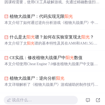
因课程需要，使用CE工具破解游戏。先通过精确数值扫描
确定
阳光
数目地址，如从初始值50扫描，再变为0扫描，验
证地址后更改数值成功。接着寻找
阳光
基地址，经多次操
植物大战僵尸：代码实现无限
阳光
作，如找出访问地址、复制地址、16进制扫描等，最终成
功找到基址。
本文介绍了如何通过逆向分析游戏《植物大战僵尸》中的
阳光
数值地址，寻找动态地址与基址，利用C语言编写辅
助实现无限
阳光
功能。通过运行游戏，附加进程，动态扫
什么是太
阳光
谱？如何在实验室复现太
阳光
？
描
阳光
数值，设置内存断点，解析汇编指令，追踪内存地
址，最终找到
阳光
数据的基址和偏移，从而能在游戏启动
本文介绍了太
阳光
谱的基本特性及其在AM0和AM1.5G标
时定位并修改
阳光
数值。
准下的分布，重点阐述了太
阳光
模拟器如何通过LED光
源、滤光技术和光谱校准，在实验室内精确复现太
阳光
，
CE实战：修改植物大战僵尸中
阳光
数值
满足光伏、材料与环境科学研究的需求。
本文介绍使用Cheat Engine 7.0修改植物大战僵尸中文版
阳
光
数值的方法。包括打开游戏和CE、获取
阳光
内存地址、
修改数值等步骤。若游戏重启后修改失效，需分析基址，
植物大战僵尸：逆向分析
阳光
通过放置植物改变数值、记录偏移量、扫描内存等操作找
到基址，之后重启游戏可直接修改。
本文详细解析了《植物大战僵尸》游戏辅助的制作技巧，
包括无限
阳光
、自动收集
阳光
等功能的实现方法，以及如
何通过逆向工程寻找游戏关键Call。
说点什么…