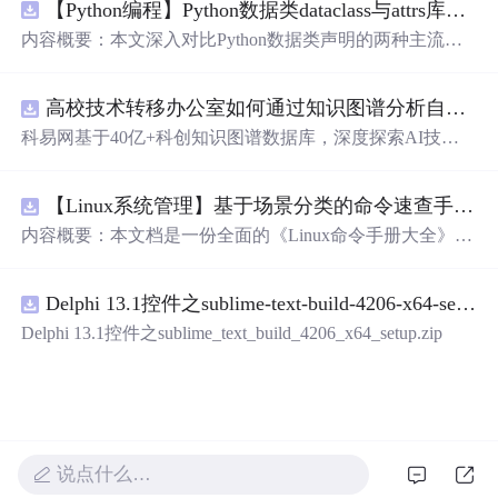
【Python编程】Python数据类dataclass与attrs库对比
内容概要：本文深入对比Python数据类声明的两种主流方
案，重点分析dataclasses模块（PEP 557）与attrs第三方库在
功能覆盖、性能开销、扩展生态上的差异。文章从样板代
高校技术转移办公室如何通过知识图谱分析自身成果转化瓶颈？.docx
码（boilerplate）消除出发，详解@dataclass装饰器的frozen/
unsafe_hash/order/slot参数语义、field()函数的默认值工厂与
科易网基于40亿+科创知识图谱数据库，深度探索AI技术
元数据配置、以及__post_init__的初始化后处理钩子。通过
在技术转移、成果转化、技术经纪、知识产权、产业创
代码示例展示attrs的validators验证器、converters类型转换
新、科技招商等垂直领域的多样化应用场景，研究科技创
器、以及auto_attribs的PEP 526注解兼容模式，同时介绍catt
【Linux系统管理】基于场景分类的命令速查手册：涵盖文件处理、权限管理、网络配置及系统监控的全场景操作指南
新领域的AI+数智化解决方案，推动科技创新与产业创新
rs的序列化/反序列化适配、Pydantic的BaseModel运行时校
智能化发展。
内容概要：本文档是一份全面的《Linux命令手册大全》，
验增强、以及marshmallow的Schema显式定义，最后给出在
系统性地整理了日常运维与开发中常用的Linux命令，按实
配置对象、DTO传输、领域模型等场景下的数据类选型建
际应用场景分为22个类别，涵盖文件操作、文本处理、系
议与版本兼容性策略。 m.czqysy.com m.cxs666.com cananke
Delphi 13.1控件之sublime-text-build-4206-x64-setup.zip
统管理、网络配置、安全防火墙、容器虚拟化等核心领
yy.com btcxxm.com www.csd4zlyh.com
域。每个命令均提供简洁的作用说明和典型用法示例，并
Delphi 13.1控件之sublime_text_build_4206_x64_setup.zip
标注权限要求（如root或普通用户）、发行版差异及注意事
项，部分内容还包含延伸工具和最佳实践建议。附录中提
供了常见故障排查流程和高危命令警示，帮助用户高效、
安全地使用Linux系统。; 适合人群：具备基本Linux使用经
验的开发者、运维工程师和技术支持人员，尤其适合工作1
-3年需提升实操能力的技术人员；也适合作为资深用户的
说点什么…
速查参考手册。; 使用场景及目标：①快速查找并掌握各类