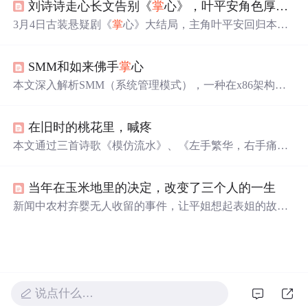
刘诗诗走心长文告别《
掌
心》，叶平安角色厚度十足引观众喜爱
3月4日古装悬疑剧《
掌
心》大结局，主角叶平安回归本心
引热议。该角色区别于一般古装剧女主，厚度十足魅力拉
满。刘诗诗演技适配，将其层次感剖析到位。最后叶平安
SMM和如来佛手
掌
心
为保将士放弃个人恩怨，展现家国格局。此外，该剧质感
精良，刘诗诗也用心诠释角色。
本文深入解析SMM（系统管理模式），一种在x86架构中
拥有最高特权的CPU操作模式，其权限超越OS，可在任意
时刻接管CPU执行。文章探讨了SMM的引入对计算机系统
在旧时的桃花里，喊疼
及产业生态的影响，特别是对安全领域的重大意义。
本文通过三首诗歌《模仿流水》、《左手繁华，右手痛》
和《在旧时的桃花里，喊疼》，表达了作者对过去美好时
光的怀念以及内心深处的情感波动。诗中运用了大量的自
当年在玉米地里的决定，改变了三个人的一生
然意象，如雨、花瓣、河流等，以此来象征人生的无常与
变迁。
新闻中农村弃婴无人收留的事件，让平姐想起表姐的故
事。1998年表姐因爱情与家人冲突，次年在玉米地收养弃
婴水生。
多年
后，水生考上中学并帮表姐找回程书彬，三
人终得圆满。
说点什么…