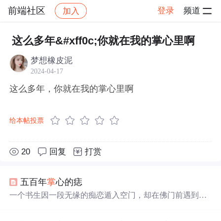
前端社区
登录
频道
加入
帖子详情
社区
前端社区
感慨
这么多年&#xff0c;你就在我的掌心里啊
梦想橡皮泥
2024-04-17
这么多年，你就在我的掌心里啊
给本帖投票
20
回复
打赏
五百年
掌
心的痣
一个书生因一段无缘的痴恋遁入空门，却在佛门前遇到了
掌
心朱砂痣化成的女子，原来她才是默默守候五百年的有
情人。