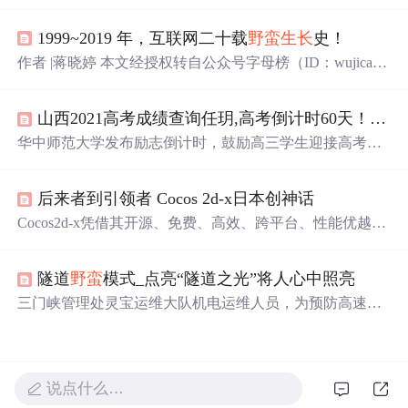
雨竹等。大家为寿星们送上温馨
祝
福，同时还整理了来自
NASA的生日礼物，即寿星生日当天的宇宙照片，鼓励大
1999~2019 年，互联网二十载
野蛮
生长
史！
家埋头前行时也仰望星空获取慰藉。
作者 |蒋晓婷 本文经授权转自公众号字母榜（ID：wujicaiji
ng） 1999年，是互联网的草莽时期。电脑是稀罕物件，互
联网就和现在的5G一样，听过的多，见过的少。 去网吧玩
山西2021高考成绩查询任玥,高考倒计时60天！华师为你加油！
一次电脑每小时要10元钱，清华校园里，王兴和室友凑钱
买了一台电脑，感觉整个世界都在自己的指尖。 那一年，
华中师范大学发布励志倒计时，鼓励高三学生迎接高考，
大洋彼岸的纳斯达克指数从年初的2500点，飙升至年底的5
提供备考建议，
祝
福与鼓励并举，期待学生们在
梦想
道路
000点，互联网市已成鼎沸之势，而国内互...
上绽放光彩。
后来者到引领者 Cocos 2d-x日本创神话
Cocos2d-x凭借其开源、免费、高效、跨平台、性能优越的
特点，在日本市场实现了几乎不可能的逆袭，成功树立了
在中美日韩等重要移动游戏市场的竞争优势。从2013年的
隧道
野蛮
模式_点亮“隧道之光”将人心中照亮
初次接触，到短短180天内迅速崛起，Cocos2d-x在日本市
场实现了
野蛮
生长
。如今，其已逐渐成为日本大小开发者
三门峡管理处灵宝运维大队机电运维人员，为预防高速停
的选择，众多知名游戏公司采用Cocos2d-x开发游戏，甚至
电致系统瘫痪，不定期徒步为配电房补燃油。辖区隧道
击败了长期霸榜的手游大作《智龙迷城》，成为了日本区
多、气候复杂，运维难度高。新收费模式下要求更高，队
的畅销冠军。
员坚持巡查。此外，他们还开展爱心志愿活动，为村民义
务维修，传递正能量。
说点什么…