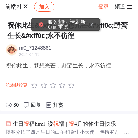
前端社区
登录
频道
加入
帖子详情
社区
前端社区
感慨
服务超时,请刷新
祝你此生&#xff0c;梦想光芒&#xff0c;野蛮
页面重试
生长&#xff0c;永不彷徨
m0_71248881
2024-04-17
祝你此生，梦想光芒，野蛮生长，永不彷徨
给本帖投票
30
回复
打赏
生日
祝
福html_说
祝
福 |
祝
4月的你生日快乐
博客介绍了四月生日的白羊和金牛小天使，包括罗丹、郁