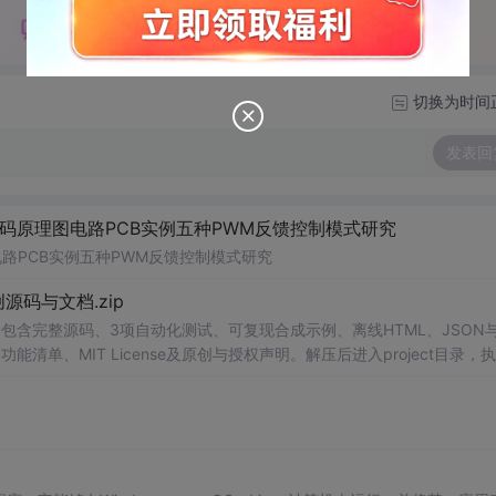
切换为时间
发表回
码原理图电路PCB实例五种PWM反馈控制模式研究
路PCB实例五种PWM反馈控制模式研究
0-原创源码与文档.zip
包含完整源码、3项自动化测试、可复现合成示例、离线HTML、JSON与
能清单、MIT License及原创与授权声明。解压后进入project目录，执
告，也可通过本地静态服务器打开网页。运行时零第三方依赖，不包含热点产品或开源
适合前端开发、AI应用工程、测试审计和
课
程实践。