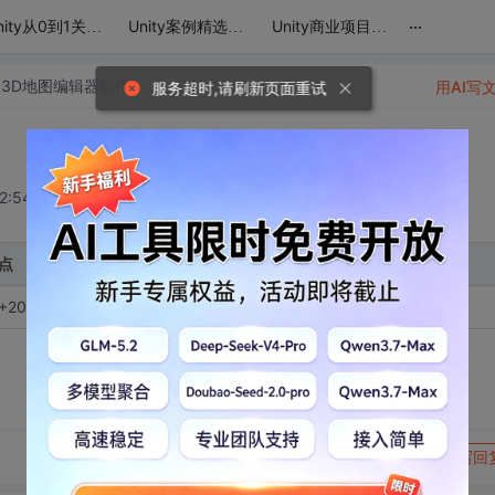
...
Unity从0到1关卡类游戏项目实战课程
Unity案例精选《JolinClash》核心玩法与实现
Unity商业项目案例精选《开心赛车》
r 3D地图编辑器制作》
帖子详情
用AI写
服务超时,请刷新页面重试
2:54
点
06 253 937 企鹅裙 411 232 577
转发到动态
举报
写回