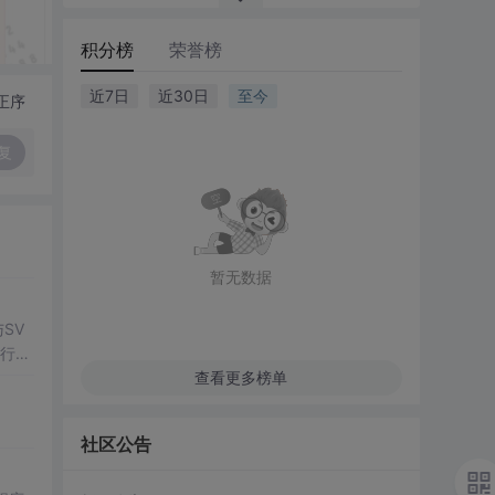
积分榜
荣誉榜
近7日
近30日
至今
正序
复
暂无数据
SV
行np
项目
查看更多榜单
社区公告