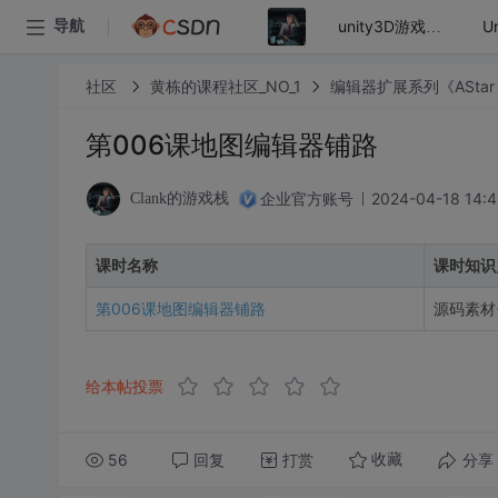
导航
unity3D游戏开发
社区
黄栋的课程社区_NO_1
编辑器扩展系列《ASta
第006课地图编辑器铺路
企业官方账号
2024-04-18 14:4
Clank的游戏栈
课时名称
课时知识
第006课地图编辑器铺路
源码素材+2
给本帖投票
56
回复
打赏
分享
收藏