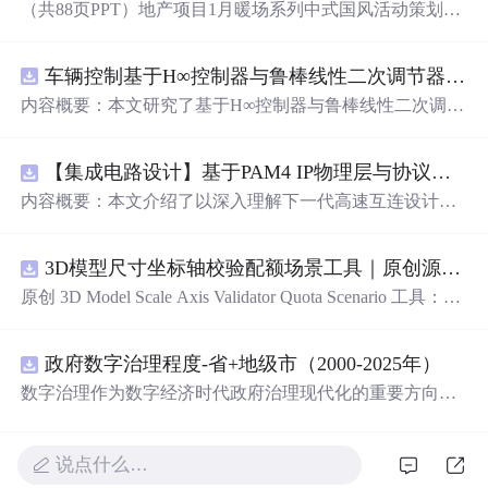
（共88页PPT）地产项目1月暖场系列中式国风活动策划方
案.pptx
车辆控制基于H∞控制器与鲁棒线性二次调节器RLQR的铰接式重型车辆的稳健路径跟踪控制研究（Matlab代码实现）
内容概要：本文研究了基于H∞控制器与鲁棒线性二次调节
器（RLQR）的铰接式重型车辆稳健路径跟踪控制方法，
并通过Matlab代码实现仿真验证。针对铰接式车辆在复杂
【集成电路设计】基于PAM4 IP物理层与协议兼容性验证：5nm工艺下高速互连系统电气合规测试平台
工况下路径跟踪精度低、稳定性差的问题，提出结合H∞控
制与RLQR的复合控制策略，以提升系统对参数不确定
内容概要：本文介绍了以深入理解下一代高速互连设计的
性、外部干扰及模型摄动的鲁棒性。文中建立了车辆动力
关键要素。
学模型，设计了H∞与RLQR控制器，通过多工况仿真对比
分析其控制性能，结果表明该方法能有效提高路径跟踪精
3D模型尺寸坐标轴校验配额场景工具｜原创源码+测试+离线报告
度与系统稳定性，具有较强的抗干扰能力和工程应用潜
原创 3D Model Scale Axis Validator Quota Scenario 工具：围
力。; 适合人群：具备自动控制理论基础、车辆工程背景或
绕“检查生成模型的单位、包围盒尺寸、前向轴、上方向、
从事智能驾驶、路径跟踪相关研究的研发人员及研究生。;
原点位置与导出格式约定”的结果，根据规模、并发、复杂
使用场景及目标：①应用于铰接式重型车辆（如矿用卡
政府数字治理程度-省+地级市（2000-2025年）
度、时间目标和人工复核成本比较配额场景；本地网页、J
车、工程车辆）的自动驾驶路径跟踪控制；②为复杂非线
SON/HTML/SVG报告、测试与示例。压缩包包含完整源
数字治理作为数字经济时代政府治理现代化的重要方向，
性系统的鲁棒控制设计提供解决方案；③通过Matlab仿真
码、3项自动化测试、可复现示例、HTML/JSON/SVG离线
强调利用数字技术优化政府组织运行机制、促进政务数据
学习H∞与RLQR控制器的设计与调参方法； 阅读建议：建
报告、1080×720运行效果图、README、运行说明、MIT
共享、提升公共服务效率，实现由传统行政管理向数据驱
议读者结合Matlab代码进行仿真复现，重点关注车辆建模
License及原创授权声明。适合开发者进行工程预检、质量
动型治理转变 2014年，国家启动“信息惠民国家试点城市
说点什么…
过程、控制器设计逻辑与仿真结果对比分析，深入理解鲁
审查和交付复核；Node.js 18+可直接运行，零第三方运行
建设”，选择80个城市开展试点，核心内容包括：建设政务