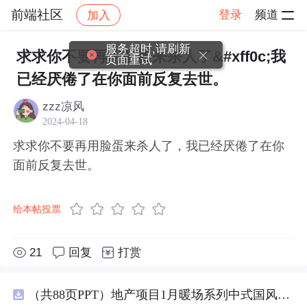
前端社区
登录
频道
加入
帖子详情
社区
前端社区
感慨
服务超时,请刷新
求求你不要再用脸蛋来杀人了&#xff0c;我
页面重试
已经厌倦了在你面前反复去世。
zzz凉风
2024-04-18
求求你不要再用脸蛋来杀人了，我已经厌倦了在你
面前反复去世。
给本帖投票
21
回复
打赏
（共88页PPT）地产项目1月暖场系列中式国风活动策划方案.pptx