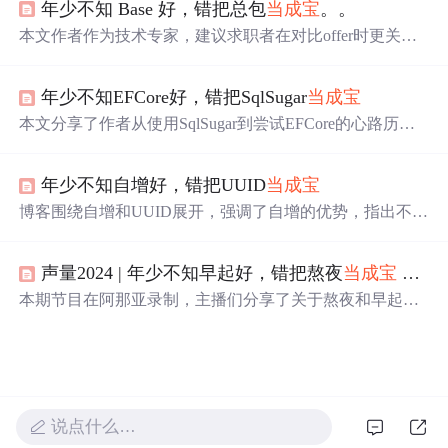
年少不知 Base 好，错把总包
当成
宝
。。
配置和使用 Splash，包括发送 GET 和 POST 请求，并强调
了 Splash 在无反爬策略但需要JS渲染场景下的优势。
本文作者作为技术专家，建议求职者在对比offer时更关注B
ase薪资而非总包，强调Base的稳定性、涨薪潜力和作为基
本生活来源的重要性，同时提醒考虑股票和期权的不确定
年少不知EFCore好，错把SqlSugar
当成
宝
性和相关因素。
本文分享了作者从使用SqlSugar到尝试EFCore的心路历
程，并详细介绍了EFCore的基本使用方法，包括安装NuGe
t包、创建数据库实体类及DbContext等步骤。
年少不知自增好，错把UUID
当成
宝
博客围绕自增和UUID展开，强调了自增的优势，指出不应
错把UUID
当成
首选。虽未给出详细内容，但核心聚焦于两
者在信息技术领域的应用选择。
声量2024 | 年少不知早起好，错把熬夜
当成
宝
—— 聊聊早起和熬夜
本期节目在阿那亚录制，主播们分享了关于熬夜和早起的
观点，涉及个人生活习惯、城市夜生活观察、身体健康关
注及工作与创造力的关系。
说点什么…