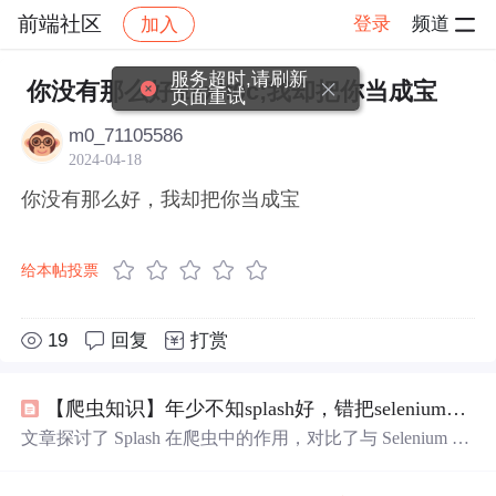
前端社区
登录
频道
加入
帖子详情
社区
前端社区
感慨
服务超时,请刷新
你没有那么好&#xff0c;我却把你当成宝
页面重试
m0_71105586
2024-04-18
你没有那么好，我却把你当成宝
给本帖投票
19
回复
打赏
【爬虫知识】年少不知splash好，错把selenium
当成
文章探讨了 Splash 在爬虫中的作用，对比了与 Selenium 的
区别。作者分享了初次使用 Splash 的误解，指出 Splash 能
有效渲染JS动态页面，提升爬虫效率。文中还介绍了如何