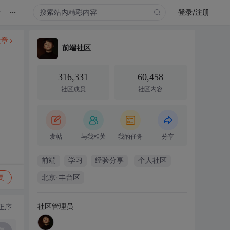
...
录
登录/注册
文章
前端社区
316,331
60,458
社区成员
社区内容
发帖
与我相关
我的任务
分享
前端
学习
经验分享
个人社区
复
北京·丰台区
社区管理员
正序