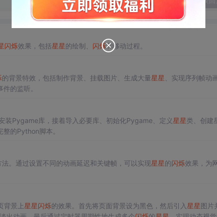
发表回
星
闪烁
效果，包括
星星
的绘制、
闪烁
和移动过程。
烁
的背景特效，包括制作背景、挂载图片、生成大量
星星
、实现序列帧动
事件的监听。
装Pygame库，接着导入必要库、初始化Pygame、定义
星星
类、创建
的Python脚本。
方法。通过设置不同的动画延迟和关键帧，可以实现
星星
的
闪烁
效果，为
网页背景上
星星
闪烁
的效果。首先将页面背景设为黑色，然后引入
星星
图片
加淡出动画。最后通过定时器周期性地生成多个
闪烁
的
星星
，实现动态视觉