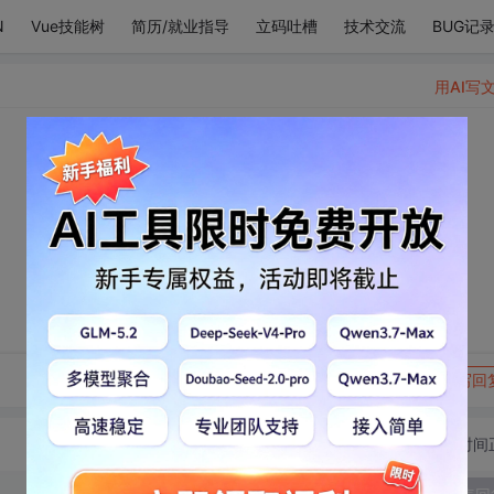
N
Vue技能树
简历/就业指导
立码吐槽
技术交流
BUG记
用AI写
转发到动态
举报
写回
切换为时间