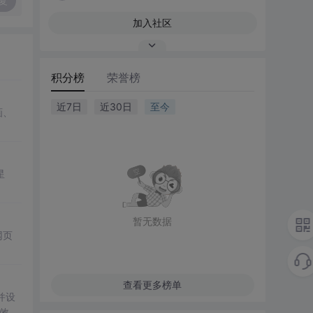
复
加入社区
积分榜
荣誉榜
近7日
近30日
至今
画、
星
暂无数据
网页
查看更多榜单
并设
效