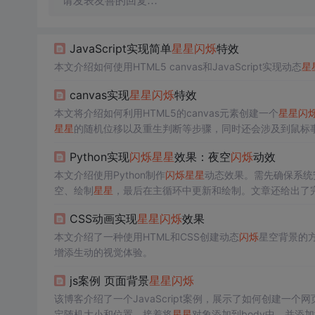
请发表友善的回复…
JavaScript实现简单
星星
闪烁
特效
本文介绍如何使用HTML5 canvas和JavaScript实现动态
星
canvas实现
星星
闪烁
特效
本文将介绍如何利用HTML5的canvas元素创建一个
星星
闪
星星
的随机位移以及重生判断等步骤，同时还会涉及到鼠标
Python实现
闪烁
星星
效果：夜空
闪烁
动效
本文介绍使用Python制作
闪烁
星星
动态效果。需先确保系统安
空、绘制
星星
，最后在主循环中更新和绘制。文章还给出了完整
CSS动画实现
星星
闪烁
效果
本文介绍了一种使用HTML和CSS创建动态
闪烁
星空背景的
增添生动的视觉体验。
js案例 页面背景
星星
闪烁
该博客介绍了一个JavaScript案例，展示了如何创建一个
定随机大小和位置。接着将
星星
对象添加到body中，并添