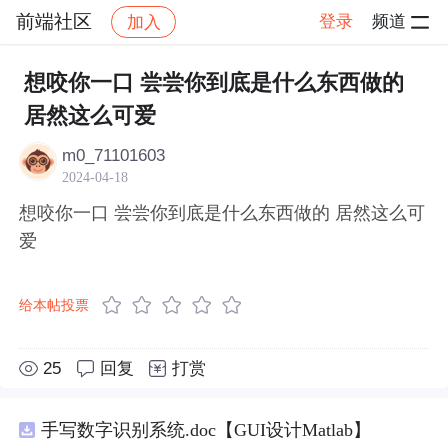
前端社区
登录
频道
加入
帖子详情
社区
前端社区
感慨
想咬你一口 尝尝你到底是什么东西做的
居然这么可爱
m0_71101603
2024-04-18
想咬你一口 尝尝你到底是什么东西做的 居然这么可
爱
给本帖投票
25
回复
打赏
手写数字识别系统.doc【GUI设计Matlab】