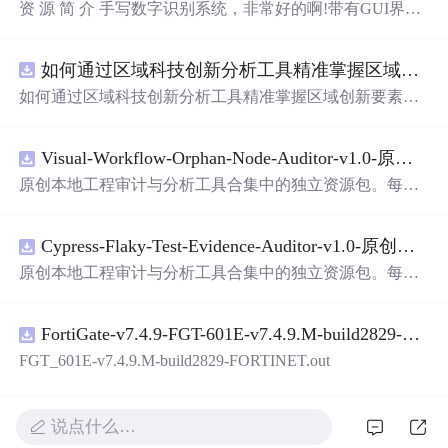
资 源 简 介 手写数字识别系统，非常好的啊!带有GUI界
面，使用方便! 详 情 说 明 用这个手写数字识别系统，你可
以轻松地识别手写数字。这个系统不仅功能强大，而且还
如何通过区域科技创新分析工具精准掌握区域创新要素分布与产业链融合现状？.docx
带有直观的图形用户界面（GUI），非常容易使用。你只
需要将手写数字输入系统，它将立即给出准确的识别结
如何通过区域科技创新分析工具精准掌握区域创新要素分
果。这个系统可以在各种场景中使用，无论是学校、工作
布与产业链融合现状？
还是日常生活，都能为你提供快速和准确的识别服务。它
是一个非常方便和实用的工具，你一定会喜欢它的！
Visual-Workflow-Orphan-Node-Auditor-v1.0-原创源码与文档.zip
原创本地工程审计与分析工具合集中的独立资源包。每个
ZIP包含完整源码、3项自动化测试、可复现合成示例、离
线HTML、JSON与SVG报告、1080×720真实运行效果图、
Cypress-Flaky-Test-Evidence-Auditor-v1.0-原创源码与文档.zip
README、运行说明、功能清单、MIT License及原创与授
权声明。解压后进入project目录，执行npm test验证算法，
原创本地工程审计与分析工具合集中的独立资源包。每个
执行npm run report生成报告，也可通过本地静态服务器打
ZIP包含完整源码、3项自动化测试、可复现合成示例、离
开网页。运行时零第三方依赖，不包含热点产品或开源项
线HTML、JSON与SVG报告、1080×720真实运行效果图、
目源码、Logo、官方截图、论文、生产日志或其他受限素
FortiGate-v7.4.9-FGT-601E-v7.4.9.M-build2829-FORTINET.out
README、运行说明、功能清单、MIT License及原创与授
材。适合前端开发、AI应用工程、测试审计和课程实践。
权声明。解压后进入project目录，执行npm test验证算法，
FGT_601E-v7.4.9.M-build2829-FORTINET.out
执行npm run report生成报告，也可通过本地静态服务器打
开网页。运行时零第三方依赖，不包含热点产品或开源项
目源码、Logo、官方截图、论文、生产日志或其他受限素
说点什么…
材。适合前端开发、AI应用工程、测试审计和课程实践。