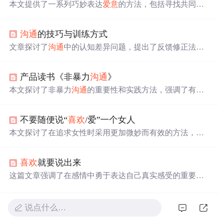
本文提供了一系列巧妙表达
爱意
的方法，包括寻找共同话
题、制造借口增加接触、使用暗喻以及展望未来等策略。
强调在初次见面时要做好充分准备，通过轻松的话题建立
沟通
的技巧与训练方式
联系，并在适当时候展示对对方的关注。此外，还提到如
何在面对困难时坚持表达
爱意
，以及借助特殊时刻和礼物
文章探讨了
沟通
中的认知差异问题，提出了反馈修正法来
来
传达
情感。
确保信息准确
传达
。强调了选择合适表达工具、严谨思
考、商业叙述原则以及肢体语言在
沟通
中的重要性。同
产品读书《非暴力
沟通
》
时，提到了提问、倾听和建立信任在有效
沟通
中的关键作
用。
本文探讨了非暴力
沟通
的重要性和实践方法，强调了有效
沟通
对于个人成长和团队协作的重要性。介绍了非暴力
沟
通
的创始人马歇尔·卢森堡及其理论，包括观察、感受、需
不要随便说“
喜欢
/爱”一个女人
求和请求的四大要素，以及如何避免暴力
沟通
，如道德评
判、
比较
、回避责任和强人所难。
本文探讨了在追求女性时采用更加微妙而有效的方法，建
议避免
直接
表达
喜欢
或
爱意
，转而通过观察并赞美她们的
日常变化来
传达
好感。文章强调通过非言语的方式表达情
喜欢
就要说出来
感的重要性。
这篇文章强调了在感情中勇于表达自己真实感受的重要
性。它提醒我们，通过各种方式让对方知道自己的心意，
以免日后遗憾。不要错失任何
传达
爱意
的机会。
说点什么…