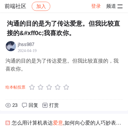
前端社区
登录
频道
加入
帖子详情
社区
前端社区
感慨
沟通的目的是为了传达爱意。但我比较直
接的&#xff0c;我喜欢你。
jhss987
2024-04-19
沟通的目的是为了传达爱意。但我比较直接的，我
喜欢你。
给本帖投票
23
回复
打赏
怎么用计算机表达
爱意
,如何向心爱的人巧妙表达
爱