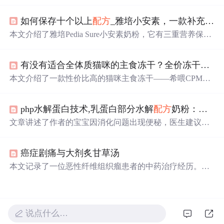
洗处理、调制腌料和烤制技巧，以及享受烹饪带来的乐趣
和与家人分享的温馨时刻。
如何保存十个以上
配方
_雅培小安素，一款补充儿童全营养
本文介绍了雅培Pedia Sure小安素奶粉，它有三重营养保障
系统和智选益生菌益生元组合，营养均衡易吸收，适合1 -
10岁宝宝。与普通
配方
奶粉不同，它添加全面均衡营养，
有没有适合全体质猫咪的主食冻干？全价冻干：希喂大橙罐实测分享
能满足宝宝生长所需，还解答了产品功效、冲调、储存等
相关问题。
本文介绍了一款性价比高的猫咪主食冻干——希喂CPMR2.
0大橙罐。其独特的30g/小袋独立包装便于携带，小圆柱颗
粒设计易于喂食。
配方
由国际大牌研发团队打造，有助于
php水解蛋白技术,乳蛋白部分水解
配方
奶粉：美赞臣亲舒
提升猫咪免疫力和改善瘦弱状态。
文章讲述了作者的宝宝因消化问题出现便秘，医生建议使
用乳蛋白部分水解
配方
奶粉。经过研究和选择，作者选择
了美赞臣亲舒奶粉，该奶粉采用专利PHP^微蛋白水解技
癌症剧痛与大剂炙甘草汤
术，有助于宝宝消化吸收，改善了宝宝的便秘状况并提升
了食欲。此外，这款奶粉还富含多种成长关键营养，满足
本文记录了一位恶性纤维组织瘤患者的中药治疗经历。患
宝宝的日常需求。
者手术后出现肺和骨转移，使用大剂量炙甘草汤等中药
配
方
后，疼痛得到一定缓解，但出现胃胀等不适症状。通过
调整服药方式，患者继续接受中药治疗。
说点什么…