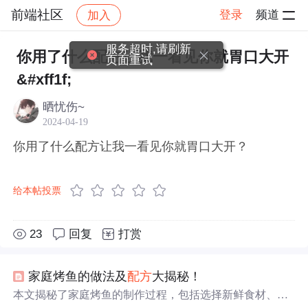
前端社区
登录
频道
加入
帖子详情
社区
前端社区
感慨
服务超时,请刷新
你用了什么配方让我一看见你就胃口大开
页面重试
&#xff1f;
晒忧伤~
2024-04-19
你用了什么配方让我一看见你就胃口大开？
给本帖投票
23
回复
打赏
家庭烤鱼的做法及
配方
大揭秘！
本文揭秘了家庭烤鱼的制作过程，包括选择新鲜食材、清