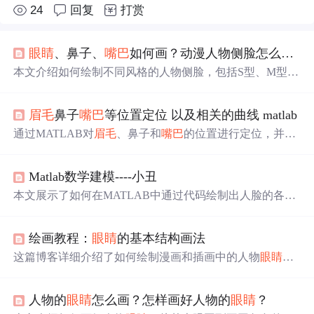
24
回复
打赏
眼睛
、鼻子、
嘴巴
如何画？动漫人物侧脸怎么画？
本文介绍如何绘制不同风格的人物侧脸，包括S型、M型和
L型的脸部特征，以及在正侧面如何描绘
眼睛
、耳朵、
眉
毛
和头发，还讲解了
嘴巴
张开时的细节处理。
眉毛
鼻子
嘴巴
等位置定位 以及相关的曲线 matlab
通过MATLAB对
眉毛
、鼻子和
嘴巴
的位置进行定位，并研
究说话过程中的曲线变化，以揭示情绪状态和头部运动轨
迹。利用相关距离指标，如嘴唇张合最大距离、
眉毛
移动
Matlab数学建模----小丑
平均量等，分析得出人员状态信息。
本文展示了如何在MATLAB中通过代码绘制出人脸的各个
特征，如圆脸、黑瞳孔、鼻子、
眉毛
、
眼睛
和部分
嘴巴
，
用于视觉效果或教学用途。,
绘画教程：
眼睛
的基本结构画法
这篇博客详细介绍了如何绘制漫画和插画中的人物
眼睛
，
强调了
眼睛
的球体形状和结构，并提供了不同角度和表情
的
眼睛
画法。内容包括
眼睛
的各个组成部分如上眼皮、瞳
人物的
眼睛
怎么画？怎样画好人物的
眼睛
？
孔、
眉毛
、下眼睑、双眼皮和睫毛的处理，以及
眼睛
在表