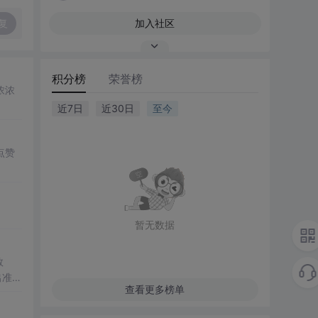
复
加入社区
积分榜
荣誉榜
浓浓
近7日
近30日
至今
点赞
暂无数据
数
出准确
查看更多榜单
常方