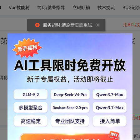
N
Vue技能树
简历/就业指导
立码吐槽
技术交流
BUG记
用AI写
服务超时,请刷新页面重试
 第二句也是。对方申请做您心尖尖上的宝
申请做您心尖尖上的宝贝，接受请求吗？
转发到动态
举报
写回
切换为时间