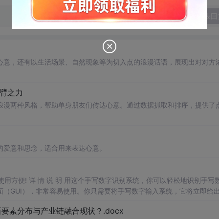
发表回
心意，还有以生活场景、自然现象等为切入点的浪漫话语，展现出对对方
一臂之力
浪漫两种风格，帮助单身朋友们传达心意。通过数据抓取和排序，提供了
的爱意和思念，适合用来表达心意。
，使用方便! 详 情 说 明 用这个手写数字识别系统，你可以轻松地识别手写
（GUI），非常容易使用。你只需要将手写数字输入系统，它将立即给
、工作还是日常生活，都能为你提供快速和准确的识别服务。它是一个非
素分布与产业链融合现状？.docx