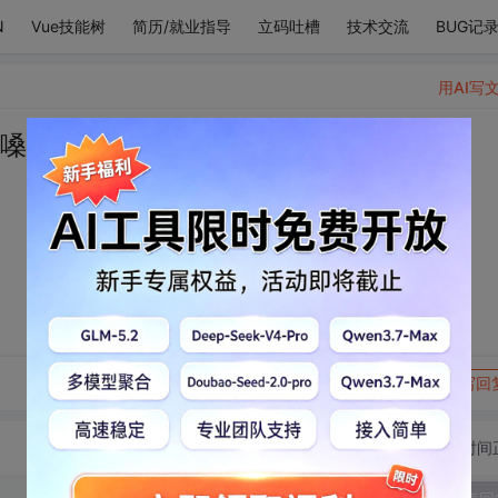
N
Vue技能树
简历/就业指导
立码吐槽
技术交流
BUG记
用AI写
的嗓音简直是扩音器
转发到动态
举报
写回
切换为时间