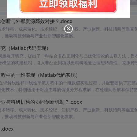
发表回
新与外部资源高效对接？.docx
在技术转移、成果转化、技术经纪、知识产权、产业创新、科技招商等垂直
案，推动科技创新与产业创新智能化发展。
（Matlab代码实现）
问题展开研究，提出了一种结合非凸正则化与凸优化理论的去噪方法，旨
号模型的构建机制，引入非凸正则项以更精确地逼近理想稀疏性，克服传
模型求解的稳定性与收敛性。整个算法流程在Matlab平台上完整实现，
中的一维实现（Matlab代码实现）
配套提供可复现的代码资源，便于研究人员进一步验证与拓展。该方法在
适合人群：具备一定信号与系统、数字信号处理
在求解线性和非线性平流方程中的一维数值实现过程，并配套提供了完整
编程能力的研究生、科研人员及从事语音增强、音频工程、通信系统等相关领
离散化技术，特别适用于对流主导的偏微分方程求解，在处理间断解和保持
心理论基础，包括弱形式构造、局部基函数选取、数值通量处理、时间推进
与科研机构的协同创新机制？.docx
凸优化与凸优化算法的融合机制；③为后续研究非凸正则化在图像去噪、
通过多个典型算例（如线性对流、Burgers方程等）的仿真分析，充分验证
Matlab代码逐模块分析，
性。结合代码实践，读者可深入掌握NDG方法的算法设计与编程实现的关
在技术转移、成果转化、技术经纪、知识产权、产业创新、科技招商等垂直
深入掌握优化求解过程中迭代算法的实现细节；同时可通过调整正则化参
案，推动科技创新与产业创新智能化发展。
号，系统评估算法的鲁棒性、收敛速度与去噪效果，从而全面把握该方法
docx
中对强对流现象的精确数值模拟；③作为复杂物理系统仿真中对流项高
。; 阅读建议：建议读者结合Matlab代码逐行