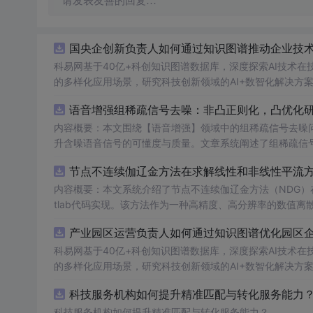
请发表友善的回复…
国央企创新负责人如何通过知识图谱推动企业技术创
科易网基于40亿+科创知识图谱数据库，深度探索AI技术
的多样化应用场景，研究科技创新领域的AI+数智化解决方
语音增强组稀疏信号去噪：非凸正则化，凸优化研究
内容概要：本文围绕【语音增强】领域中的组稀疏信号去噪
升含噪语音信号的可懂度与质量。文章系统阐述了组稀疏信
正则化在稀疏表达上的局限性，并采用高效的凸优化算法保障
节点不连续伽辽金方法在求解线性和非线性平流方程
语音信号预处理、稀疏系数求解、去噪重构等关键环节，并
数学可处理性的同时显著增强了去噪性能，尤其适用于低信噪比环境下的语音恢复任务。; 
内容概要：本文系统介绍了节点不连续伽辽金方法（NDG）
理论基础，熟悉稀疏表示与最优化方法，且拥有Matlab
tlab代码实现。该方法作为一种高精度、高分辨率的数值
工程技术人员。; 使用场景及目标：①应用于语音通信、智能助听设备、语音识别前端等对语音质量要求较高的实际系统中；②作为高校
稳定性方面具有突出优势。文章详细阐述了NDG方法的核
产业园区运营负责人如何通过知识图谱优化园区企业
课程或科研项目中的教学案例，帮助深入理解稀疏表示、非
（如显式Runge-Kutta方法）以及边界条件的实施策略。
医学信号处理等其他稀疏恢复问题中的性能优势提供理论依据与实现范例。; 阅读建议：建议读者结合所提供的
法在捕捉激波、避免非物理振荡及保持高阶精度方面的有效
科易网基于40亿+科创知识图谱数据库，深度探索AI技术
重点理解非凸正则项的设计动机及其对稀疏性的增强作用，
节。; 适合人群：具备偏微分方程数值解法、有限元方法或计算流体力学基础知识，熟悉Matlab编程语言，从事科学计算、工程仿真、应
的多样化应用场景，研究科技创新领域的AI+数智化解决方
测试不同噪声类型（如白噪声、车间噪声）与强度的语音信
用数学或相关领域研究的研究生、科研人员及工程师。; 使用场景及目标：①用于高阶数值方法的教学演示与学习，加深对间断伽辽金方
科技服务机构如何提升精准匹配与转化服务能力？.
势与潜在局限。
法的理解；②应用于流体力学、气象模拟、环境科学等领域
散化的核心技术支撑；④为科研工作者开发定制化求解器提供可复用的算法原型与代码参考
科技服务机构如何提升精准匹配与转化服务能力？