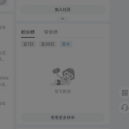
复
加入社区
领域
积分榜
荣誉榜
近7日
近30日
至今
在提
统凸
涵盖
保留
的Ma
域的
数值
格式
暂无数据
生物
了该方
键环
领域
数、
的优
查看更多榜单
精度离