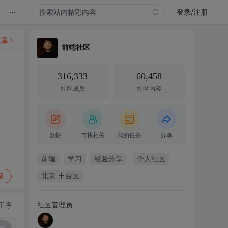
...
录
登录/注册
文章
前端社区
316,333
60,458
社区成员
社区内容
发帖
与我相关
我的任务
分享
前端
学习
经验分享
个人社区
复
北京·丰台区
社区管理员
正序