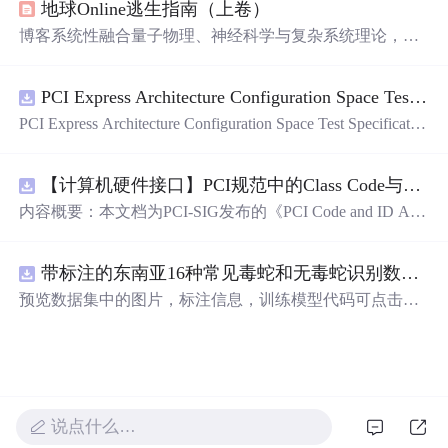
地球Online逃生指南（上卷）
现，推动了行业的进步。
博客系统性融合量子物理、神经科学与复杂系统理论，构
建以‘空性’为内核的认知解构框架。重点阐述预测编码机
制如何生成主观幻觉，揭示身份叙事的社会基因建构本
PCI Express Architecture Configuration Space Test Specification Revision 5.0, Version 1.0 (CB).pdf
质；提出‘无我布施’作为分布式网络的非对称负熵干预，
建立基于觉知训练的流动生存范式，并用数学模型（如痛
PCI Express Architecture Configuration Space Test Specificatio
苦负熵公式、自由度流体方程）量化意识自由。全文贯穿
n Revision 5.0, Version 1.0 (CB).pdf
量子真空、概率叠加、全息网络等信息技术相关概念。
【计算机硬件接口】PCI规范中的Class Code与Capability ID分配：设备功能分类及扩展能力标识系统设计
内容概要：本文档为PCI-SIG发布的《PCI Code and ID Assi
gnment Specification》版本1.4，发布于2013年8月，主要定
义了PCI设备的类代码（Class Codes）、能力标识（Capabil
带标注的东南亚16种常见毒蛇和无毒蛇识别数据集， 识别率73.4%，7593张图，支持yolo
ity IDs）以
预览数据集中的图片，标注信息，训练模型代码可点击查
看我的博客链接：https://blog.csdn.net/pbymw8iwm/article/det
ails/163563763 数据集使用方法和模型训练相关技术问题可
免费咨询，主页获取作者联系方式
说点什么…