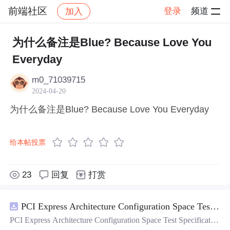
前端社区
登录
频道
加入
帖子详情
社区
前端社区
感慨
为什么备注是Blue? Because Love You
Everyday
m0_71039715
2024-04-20
为什么备注是Blue? Because Love You Everyday
给本帖投票
23
回复
打赏
PCI Express Architecture Configuration Space Test Specification Revision 5.0, Version 1.0 (CB).pdf
PCI Express Architecture Configuration Space Test Specificatio