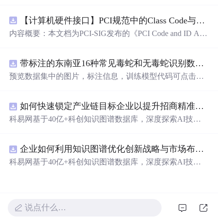
n Revision 5.0, Version 1.0 (CB).pdf
【计算机硬件接口】PCI规范中的Class Code与Capability ID分配：设备功能分类及扩展能力标识系统设计
内容概要：本文档为PCI-SIG发布的《PCI Code and ID Assi
gnment Specification》版本1.4，发布于2013年8月，主要定
义了PCI设备的类代码（Class Codes）、能力标识（Capabil
带标注的东南亚16种常见毒蛇和无毒蛇识别数据集， 识别率73.4%，7593张图，支持yolo
ity IDs）以
预览数据集中的图片，标注信息，训练模型代码可点击查
看我的博客链接：https://blog.csdn.net/pbymw8iwm/article/det
ails/163563763 数据集使用方法和模型训练相关技术问题可
如何快速锁定产业链目标企业以提升招商精准度？.docx
免费咨询，主页获取作者联系方式
科易网基于40亿+科创知识图谱数据库，深度探索AI技术
在技术转移、成果转化、技术经纪、知识产权、产业创
新、科技招商等垂直领域的多样化应用场景，研究科技创
企业如何利用知识图谱优化创新战略与市场布局？.docx
新领域的AI+数智化解决方案，推动科技创新与产业创新
智能化发展。
科易网基于40亿+科创知识图谱数据库，深度探索AI技术
在技术转移、成果转化、技术经纪、知识产权、产业创
新、科技招商等垂直领域的多样化应用场景，研究科技创
新领域的AI+数智化解决方案，推动科技创新与产业创新
智能化发展。
说点什么…