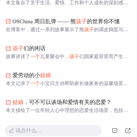
本文集合了关于生活、爱情、工作和个人成长的深刻感
悟，探讨了如何面对困难、理解人际关系以及追求自我价
值的重要性。
OSChina 周日乱弹 —— 熊
孩子
的世界你不懂
在博客中，通过一系列故事展示了熊
孩子
的调皮捣蛋与
大
人
生活的不易，包括外卖小哥遭遇老虎、学生间的酒局、
小孩的机智言论等。文章以幽默的方式探讨了成长的烦恼
孩子
们的闲话
与智慧。
故事讲述了
一个
儿童聚会中，
孩子
们因家庭背景而产生的
不同态度。其中一位出身贫寒的
孩子
坚信自己的价值，并
最终成为著名人物，打破了出身决定论的观点。
爱劳动的小
姑娘
本文记录了
一个
小宝贝主动帮助家长做家务的温馨场景，
包括帮妈妈拿东西、拎菜、晾衣服等，展现了
孩子
天真可
爱的性格特点。
姑娘
，可不可以谈场和爱情有关的恋爱？
本文描绘了一位年轻人心中理想的恋爱生活场景，包括日
常生活的小确幸、共同的梦想与未来的规划等。
说点什么…