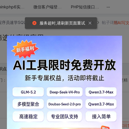
...
Thinkphp6实战项目php手册分析 第二季
微信客户端登录网页api接口开发
PHP短信接口开发
程序员速学SQL，实战操作，轻松上手，职场成长必备
帖子详情
用AI写
服务超时,请刷新页面重试
组筛选的高级应用
识点
门：HAVING操作符：分组筛选的高级应用. HAVING筛选分组，数据更精
转发到动态
举报
写回