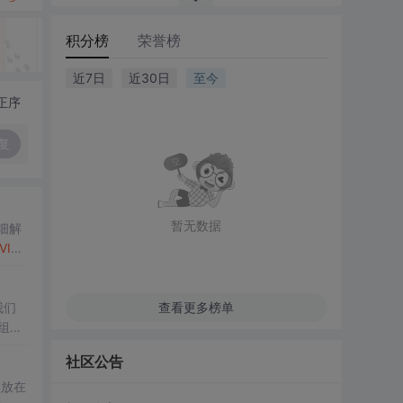
积分榜
荣誉榜
近7日
近30日
至今
正序
复
暂无数据
细解
VIN
见误
查看更多榜单
组的
社区公告
须放在