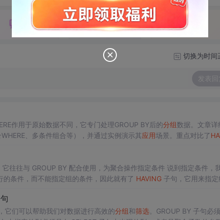
切换为时间
发表回
RE作用于原始数据不同，它专门处理GROUP BY后的
分组
数据。文章详
WHERE、多条件组合等），并通过实例演示其
应用
场景。重点对比了
HA
合函数嵌套、窗口函数结合等）和典型业务
应用
场景。最后总结了新手常
场景中的重要性。
与 GROUP BY 配合使用，为聚合操作指定条件 说到指定条件，我们
能指定行的条件，而不能指定组的条件，因此就有了
HAVING
子句，它用来指定
子句
，它们可以帮助我们对数据进行高效的
分组
和
筛选
。GROUP BY 子句必