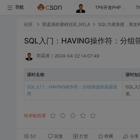
导航
TP6开发PHP手册统计项目
社区
郭孟涛的课程社区_NO_4
SQL大佬亲授，美女
SQL入门：HAVING操作符：分
2024-04-22 14:07:49
郭孟涛
课时名称
课时知
SQL入门：HAVING操作符：分组筛选的高级应
SQL入
用
准。
给本帖投票
52
回复
打赏
分享
收藏