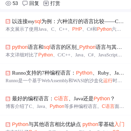
53
回复
打赏
以连接my
sql
为例：六种流行的语言比较——C、C++、
本文展示了使用Java、C、C++、
PHP
、C#和
Python
六种
语言连接My
SQL
数据库的详细代码，每种语言的代码风格
各异，展现了各自的优缺点。
python
语言和
sql
语言的区别_
Python
语言与其他语言对比
本文详细对比了
Python
、C/C++、Java、C#、JavaScript、
S
QL
和
PHP
等编程语言的优缺点。
Python
以其易学性和模块
整合能力受到青睐，但执行速度较慢；C/C++具有强大的
Runno支持的7种编程语言：
Python
、Ruby、JavaScript、
跨平台能力和广泛的硬件支持，但学习曲线陡峭；Java应
用广泛，但内存占用大；C#
集成
.NET库，但跨平台能力有
Runno是一个基于WebAssembly和WASI的沙盒化
运行
时，
限；JavaScript适合全栈开发，但安全性和依赖性是挑战；
支持
Python
、Ruby、JavaScript（QuickJS）、
SQL
ite、C
SQL
开发快速但
运行
速度受影响；
PHP
则因活跃社区和快
（Clang）、C++（Clang++）和
PHP
（
PHP
-CGI）七种编
速上手而流行，但
运行
效率不高。此外，还介绍了
Python
最好的编程语言：
C语言
、Java还是
Python
？
程语言，可在浏览器、服务器或MCP环境
中
安全执行代
的几种实现，如J
Python
、Iron
Python
、C
Python
和PyPy。
码。其核心特性包括零安装、完全隔离、虚拟文件系统、
博客介绍了C、Java、
Python
等多种编程语言。
C语言
面向
WASI二进制支持及跨平台一致性，适用于编程教育、代码
过程，兼具高级与汇编语言特点；Java面向对象，功能强
评测、交互式文档、AI代码验证与原型开发。
大且简单易用；
Python
语法简捷，类库丰富。每种语言都
Python
与其他语言相比优缺点
python
零基础
入门
有独特优缺点，开发者应根据自身需求选择合适的编程语
言。