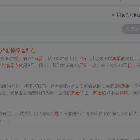
切换为时间
发表回
出
鸡蛋
摔碎
临界点
。
到第60层
扔
；有2个
鸡蛋
，从100层楼上往下
扔
，以此来测试
鸡蛋
的硬度。
碎
的
临界点
就是9层。因此，我们尝试每10层
扔
一次，第一次从10层
扔
，
鸡蛋
，在50层碎了，第二枚
鸡蛋
，就从第1层开始
扔
，一层一层增长，一
分法，在剩余楼层的一半（75层）往下
扔
。
思维的奇妙，接下来我们一起看看吧~首先来看看
题
目：你有2颗
鸡蛋
，需
话说，就是需要确定我们从哪一层楼
扔
鸡蛋
下去，
鸡蛋
恰好不会
摔碎
。高
没有
摔碎
，在第2层
摔碎
了，那么
鸡蛋
的安全层就是第1层。这里有几个假
是相同的。
你有益。面试为何会出现智力
题
？可能是为了考察应聘者的综合分析能力
！...