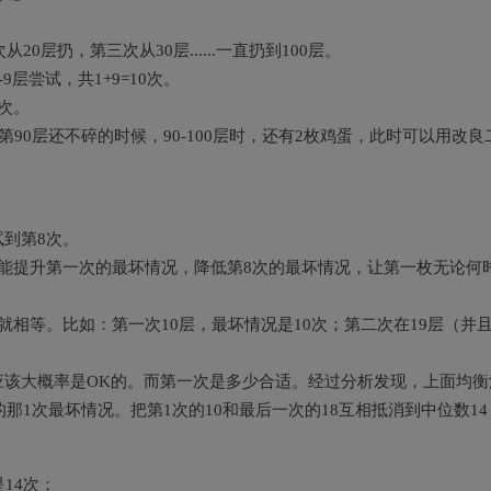
0层扔，第三次从30层......一直扔到100层。
层尝试，共1+9=10次。
8次。
90层还不碎的时候，90-100层时，还有2枚鸡蛋，此时可以用改良
到第8次。
能提升第一次的最坏情况，降低第8次的最坏情况，让第一枚无论何
相等。比如：第一次10层，最坏情况是10次；第二次在19层（并
该大概率是OK的。而第一次是多少合适。经过分析发现，上面均衡
那1次最坏情况。把第1次的10和最后一次的18互相抵消到中位数14
14次；