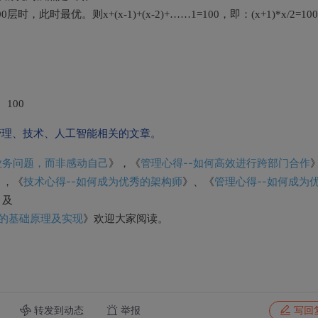
时，此时最优。则x+(x-1)+(x-2)+……1=100，即：(x+1)*x/2=100
 100
管理、技术、人工智能相关的文章。
业务问题，而非感动自己
管理心得--如何高效进行跨部门合作
》，《
技术心得--如何成为优秀的架构师
管理心得--如何成为
》，《
》、《
。及
虫的基础原理及实现
》欢迎大家阅读。
转发到动态
举报
写回