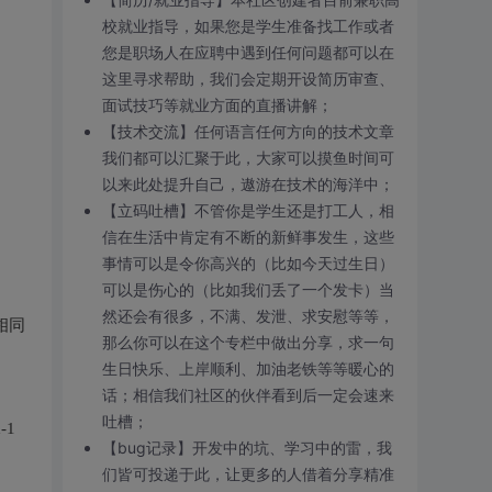
校就业指导，如果您是学生准备找工作或者
您是职场人在应聘中遇到任何问题都可以在
这里寻求帮助，我们会定期开设简历审查、
面试技巧等就业方面的直播讲解；
【技术交流】任何语言任何方向的技术文章
我们都可以汇聚于此，大家可以摸鱼时间可
以来此处提升自己，遨游在技术的海洋中；
【立码吐槽】不管你是学生还是打工人，相
信在生活中肯定有不断的新鲜事发生，这些
事情可以是令你高兴的（比如今天过生日）
可以是伤心的（比如我们丢了一个发卡）当
然还会有很多，不满、发泄、求安慰等等，
相同
那么你可以在这个专栏中做出分享，求一句
生日快乐、上岸顺利、加油老铁等等暖心的
话；相信我们社区的伙伴看到后一定会速来
吐槽；
-1
【bug记录】开发中的坑、学习中的雷，我
们皆可投递于此，让更多的人借着分享精准