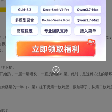
----------------------------
到第2层扔；如果在第2层没碎，换到第3层扔.......如果第59层没
临界点是第59层。
蛋。
）往下扔。
层开始扔，一层一层增长，一直扔到第49层。此时，是这种方法的最
剩余楼层的一半（75层）往下扔第一枚鸡蛋，假如碎了，从第二枚鸡
衡呢？