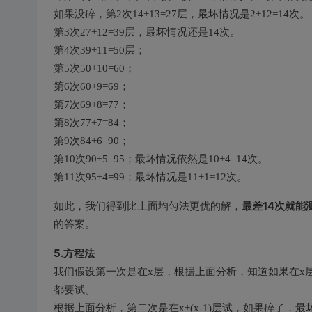
如果没碎，第2次14+13=27层，最坏情况是2+12=14次。
第3次27+12=39层，最坏情况还是14次。
第4次39+11=50层；
第5次50+10=60；
第6次60+9=69；
第7次69+8=77；
第8次77+7=84；
第9次84+6=90；
第10次90+5=95；最坏情况依然是10+4=14次。
第11次95+4=99；最坏情况是11+1=12次。
最差
14
次就能
如此，我们得到比上面均匀法更优的解，
的答案。
5.方程法
我们假设第一次是在x层，根据上面分析，知道如果在x层就碎
都要试。
根据上面分析，第二次是在x+(x-1)层试，如果碎了，