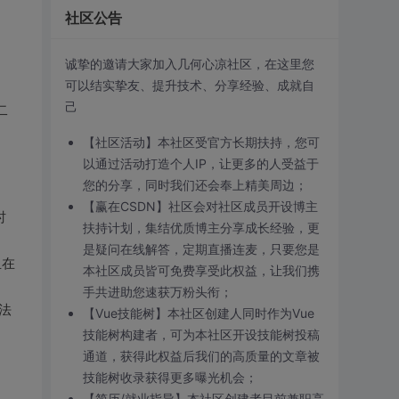
社区公告
诚挚的邀请大家加入几何心凉社区，在这里您
可以结实挚友、提升技术、分享经验、成就自
己
二
【社区活动】本社区受官方长期扶持，您可
以通过活动打造个人IP，让更多的人受益于
您的分享，同时我们还会奉上精美周边；
【赢在CSDN】社区会对社区成员开设博主
时
扶持计划，集结优质博主分享成长经验，更
是疑问在线解答，定期直播连麦，只要您是
且在
本社区成员皆可免费享受此权益，让我们携
手共进助您速获万粉头衔；
法
【Vue技能树】本社区创建人同时作为Vue
技能树构建者，可为本社区开设技能树投稿
通道，获得此权益后我们的高质量的文章被
技能树收录获得更多曝光机会；
【简历/就业指导】本社区创建者目前兼职高