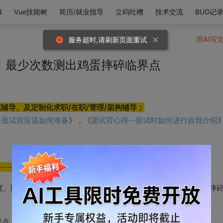
N
Vue技能树
简历/就业指导
立码吐槽
技术交流
BUG记
用AI写
服务超时,请刷新页面重试
：最少次数测出鸡蛋摔碎临界点
辅导、及定制化求职/在职/管理/架构辅导；
-面试前应该如何准备
面试官心得--面试时如何进行自我介绍
》，《
----------------------------
度。比如鸡蛋在第9层没有摔碎，在第10层摔碎了，那么鸡蛋不会摔
界点？