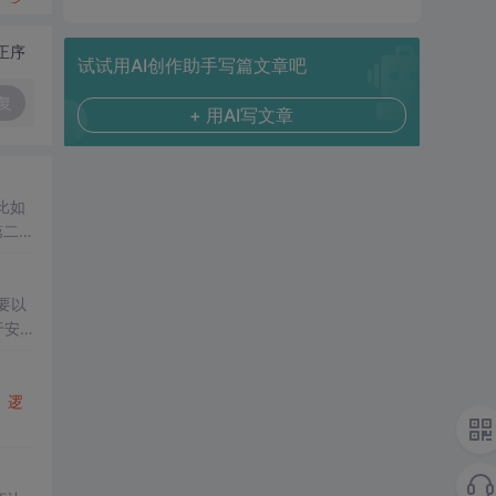
正序
试试用AI创作助手写篇文章吧
复
+ 用AI写文章
比如
第二次
直
扔
要以
于安
设条
、
逻