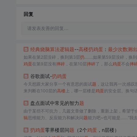
回复
请发表友善的回复…
经典
烧脑
算法
逻辑
题
--
高楼
扔
鸡蛋
：
最少
次数
测
如果在第2层没碎，换到第3层
扔
.......如果第59层没碎，换
鸡蛋
在第9层没有
摔碎
，在第10层
摔碎
了，那么
鸡蛋
不会
摔
从20层
扔
，第三次从30层......一直
扔
到100层。如果第一枚
谷歌面试-
扔
鸡蛋
到第49层。如果第一枚
鸡蛋
在50层没碎了，则继续使用二
今天想跟大家分享一个有意思的面试
题
，这让我再一次感叹
来判断在100层的
高楼
上，哪一层楼是
鸡蛋
的安全层。换句
全层
鸡蛋
都会碎，低于安全层都不会碎。比如
鸡蛋
在第1层
盘点面试中常见的智力
题
件：没有
摔碎
的
鸡蛋
可以重复使用；每颗
鸡蛋
的坚硬程度都
由于某些不可抗力，几篇文章做了删除，重新上架，希望于
辑
思维能力、反应能力和解决问
题
能力吧~也可能是......“我去
扔
鸡蛋
零界楼层问
题
（2个
鸡蛋
，n层楼）