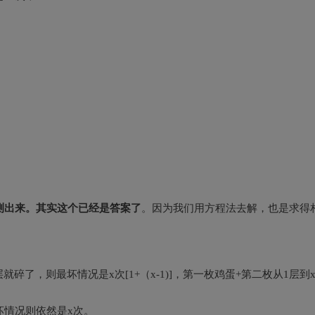
测出来。其实这个已经是答案了
。因为我们用方程法去解，也是求得
了，则最坏情况是x次[1+（x-1)]，第一枚鸡蛋+第二枚从1层到x
最坏情况则依然是x次。