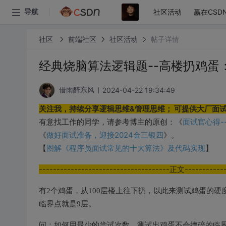
社区活动
赢在CSD
导航
社区
前端社区
社区活动
帖子详情
经典烧脑算法逻辑题--高楼扔鸡蛋
2024-04-22 19:34:49
借雨醉东风
关注我，持续分享逻辑思维&管理思维； 可提供大厂面试
面试官心得-
有意找工作的同学，请参考博主的原创：《
做好面试准备，迎接2024金三银四
《
》。
图解《程序员面试常见的十大算法》及代码实现
【
】
-------------------------------------正文------------
有2个鸡蛋，从100层楼上往下扔，以此来测试鸡蛋的硬
临界点就是9层。
问：如何用最少的尝试次数，测试出鸡蛋不会摔碎的临