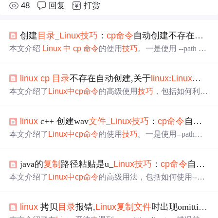
48
回复
打赏
创建
目录
_
Linux
技巧
：
cp
命令
自动创建不存在的
目
本文介绍
Linux
中
cp
命令
的使用
技巧
。一是使用 --path 或
--parents 选项，在
复制
时自动创建不存在的子
目录
，不过 --
path 可能已被废弃，建议用 --parents；二是使用 -u 选项，
linux
cp
目录
不存在自动创建,关于
linux
:
Linux
技巧
c
只
复制
新修改过或者不存在的
文件
，适用于大
目录
复制
中
断后继续
复制
的场景。
本文介绍了
Linux
中
cp
命令
的高级使用
技巧
，包括如何利
用--parents选项自动创建不存在的子
目录
，以及如何通过-u
选项实现仅
复制
已修改或不存在的
文件
。
linux
c++ 创建wav
文件
_
Linux
技巧
：
cp
命令
自动创建不存在的
本文介绍了
Linux
中
cp
命令
的使用
技巧
。一是使用--path或--
parents选项，在
复制
时自动创建不存在的子
目录
，不过--pa
th可能已被废弃，建议用--parents；二是使用 -u 选项，只
复
java的
复制
路径粘贴是u_
Linux
技巧
：
cp
命令
自动创建不存在的
制
新修改过或者不存在的
文件
，适用于大
目录
复制
中
断后
继续
复制
的场景。
本文介绍了
Linux
中
cp
命令
的高级用法，包括如何使用--par
ents选项自动创建不存在的子
目录
进行
文件
复制
，以及如何
利用-u选项实现智能更新
复制
，避免重复
复制
已存在的
文
linux
拷贝
目录
报错,
Linux
复制
文件
时出现omitting directory错误怎么办
件
。