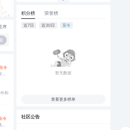
积分榜
荣誉榜
近7日
近30日
至今
正序
复
命令
暂无数据
家
目
文件和
查看更多榜单
社区公告
命令
路