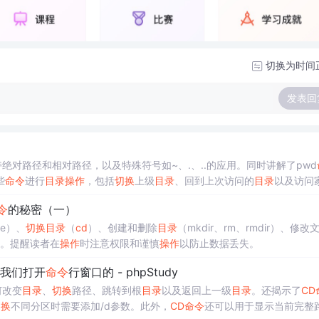
切换为时间
发表回
绝对路径和相对路径，以及特殊符号如~、.、..的应用。同时讲解了pwd
些
命令
进行
目录
操作
，包括
切换
上级
目录
、回到上次访问的
目录
以及访问
令
的秘密（一）
ee）、
切换
目录
（
cd
）、创建和删除
目录
（mkdir、rm、rmdir）、修改
）。提醒读者在
操作
时注意权限和谨慎
操作
以防止数据丢失。
我们打开
命令
行窗口的 - phpStudy
何改变
目录
、
切换
路径、跳转到根
目录
以及返回上一级
目录
。还揭示了
CD
切换
不同分区时需要添加/d参数。此外，
CD
命令
还可以用于显示当前完整