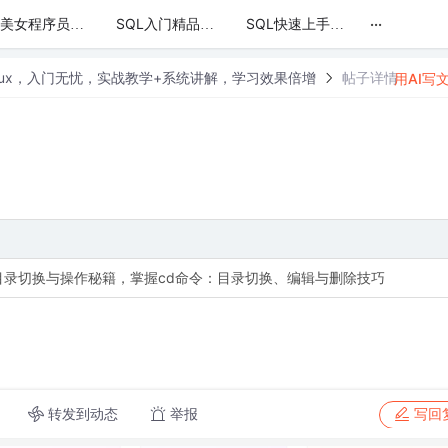
...
与美女程序员共学Linux，入门无忧，实战教学+系统讲解，学习效果倍增
SQL入门精品课程-跟随郭孟涛讲师，一同探索编程的奥秘
SQL快速上手：数据库查询与管理的必备技能
nux，入门无忧，实战教学+系统讲解，学习效果倍增
帖子详情
用AI写
目录切换与操作秘籍，掌握cd命令：目录切换、编辑与删除技巧
转发到动态
举报
写回