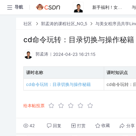
导航
新手福利！女程序员携手学GIT入门，高效协作，职场进阶，一小时极速上手
社区
郭孟涛的课程社区_NO_5
与美女程序员共学Li
cd命令玩转：目录切换与操作秘籍
2024-04-23 16:21:15
郭孟涛
课时名称
课时知识点
cd命令玩转：目录切换与操作秘籍
cd命令玩转：
给本帖投票
42
回复
打赏
分享
收藏