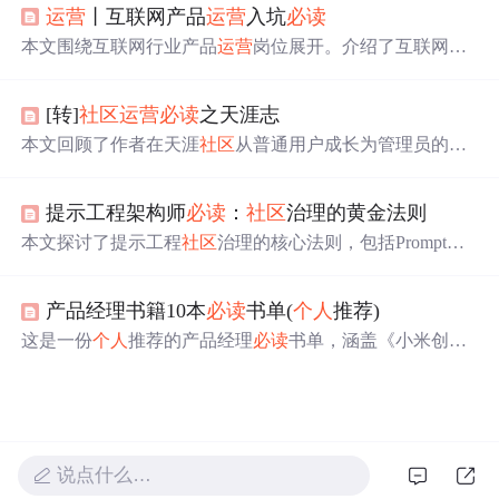
运营
丨互联网产品
运营
入坑
必读
具备的流程化、杠杆化、精细化和生态化思维。同时提到
了《人人都是产品经理》2.0对于
运营
人员的价值，并推荐
本文围绕互联网行业产品
运营
岗位展开。介绍了互联网行
了《疯传》来理解产品传播的科学方法。
业
运营
岗位分类，阐述产品
运营
岗位职责与要求，包括围
绕目标、用户、产品等多方面。还给出找产品
运营
工作的
[转]
社区
运营
必读
之天涯志
注意点，如区分互联网与非互联网公司、不同行业要求差
异等，最后分析了该岗位发展前景。
本文回顾了作者在天涯
社区
从普通用户成长为管理员的经
历，详细记录了在不同版块的工作点滴，包括版块管理、
规则制定等内容。
提示工程架构师
必读
：
社区
治理的黄金法则
本文探讨了提示工程
社区
治理的核心法则，包括Prompt的
双信息价值、开放与质量的平衡、模块化与敏捷迭代设
计、贡献激励机制、恶意与偏见防御、自组织治理以及AI
产品经理书籍10本
必读
书单(
个人
推荐)
辅助治理等内容。通过理论推导与实践案例相结合，为提
示工程架构师提供了从
社区
治理到生态共生的完整方法
这是一份
个人
推荐的产品经理
必读
书单，涵盖《小米创业
论。
思考》《幕后产品》《俞军产品方法论》等10本书。涉及
互联网思维、产品思维、市场营销、增长黑客等内容，对
创业者和产品经理有借鉴意义，且不同经验阶段的产品经
理可按需选择阅读。
说点什么…