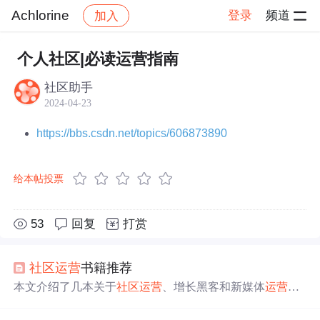
Achlorine
登录
频道
加入
帖子详情
社区
Achlorine
运营指南
个人社区|必读运营指南
社区助手
2024-04-23
https://bbs.csdn.net/topics/606873890
给本帖投票
53
回复
打赏
社区
运营
书籍推荐
本文介绍了几本关于
社区
运营
、增长黑客和新媒体
运营
的
书籍，如《增长黑客》、《超越门户—搜狐新媒体
运营
手
册》、《参与感》和《
运营
之光》等，强调了
运营
人员应