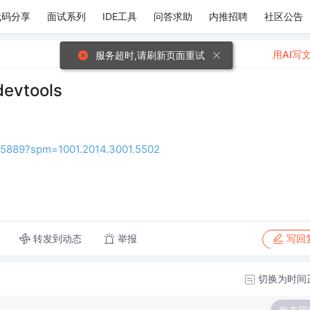
代码分享
面试系列
IDE工具
问答求助
内推招聘
社区公告
用AI写
服务超时,请刷新页面重试
vtools
37175889?spm=1001.2014.3001.5502
转发到动态
举报
写回
切换为时间