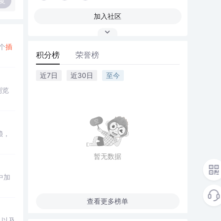
复
加入社区
个
插
积分榜
荣誉榜
近7日
近30日
至今
浏览
赖，
暂无数据
中加
查看更多榜单
，以及