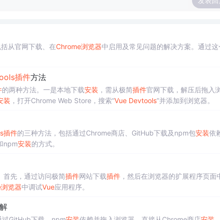
发表回
包括从官网下载、在
Chrome浏览器
中启用及常见问题的解决方案。通过这
ools
插件
方法
件
的两种方法。一是本地下载
安装
，需从极简
插件
官网下载，解压后拖入
安装
，打开Chrome Web Store，搜索“
Vue
Devtools
”并添加到浏览器。
s
插件
的三种方法，包括通过Chrome商店、GitHub下载及npm包
安装
依
和npm
安装
的方式。
。首先，通过访问极简
插件
网站下载
插件
，然后在浏览器的扩展程序页面
me浏览器
中调试
Vue
应用程序。
解
过GitHub下载、npm
安装
依赖并拖入浏览器，直接从Chrome商店
安装