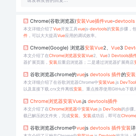
请发表友善的回复…
Chrome(谷歌浏览器)
安装
Vue
插件
vue
-
devtools
本文详细介绍了
Vue
开发工具
vue
js-
devtools
的
安装
步骤，
件
，可以大大提高
Vue
应用的调试效率。
Chrome(Google) 浏览器
安装
Vue
2、
Vue
3
Devt
本文介绍了在
Chrome浏览器
安装
Vue
2、
Vue
3
Devtools
插
器扩展页面，
安装
后重启浏览器；二是通过浏览器扩展商店
谷歌浏览器chrome的
vue
js
devtools
插件
的
安装
本文详细介绍了在谷歌浏览器Chrome中
安装
Vue
.js
DevTool
以及直接下载.crx文件离线
安装
。重点推荐使用GitHub下载
Chrome浏览器
安装
Vue
.js
devtools
插件
本文介绍了在
Chrome浏览器
中
安装
Vue
.js
DevTools
的步骤
载已解压的文件夹，完成
安装
。
安装
成功后，即可在
Chro
谷歌浏览器chrome中
vue
js
devtools
插件
安装
详
本文介绍了三种在Chrome中
安装
Vue
.js
Devtools
的方法：通