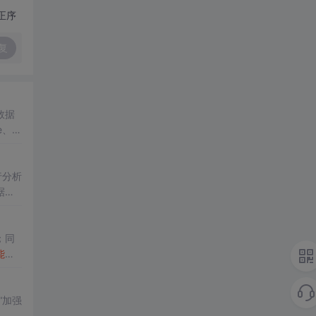
正序
复
数据
de、
隐
得。
行分析
据应
；同
能
增
这3
“加强