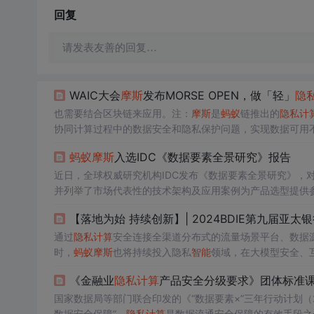
回复
请发表友善的回复…
WAIC大会
摩斯
发布MORSE OPEN，做「轻」
隐
也需要结合区块链来应用。注：
摩斯
是
蚂蚁
链推出的
隐私计
协同计算过程中的数据安全和隐私保护问题，实现数据可用
私计算
+数据、
隐私计算
即服务、
隐私计算
+模型这四种模式
蚂蚁
摩斯
入选IDC《数据要素全景研究》报告
基于医疗数据的多方数据的联合安全计算，实现一些联合的
近日，全球权威研究机构IDC发布《数据要素全景研究》，
并列举了市场代表性的技术架构及应用案例为产品选型提供
用方面提供服务。
【落地为始 持续创新】| 2024BDIE第九届亚
通过
隐私计算
安全连接全渠道分布式的流量场景平台、数据
时，
蚂蚁
摩斯
也将持续投入隐私
智能
领域，在大模型安全、
强的
全域
智能
解决方案。本次峰会由亚太银行联盟组委会主办
《金融业
隐私计算
产品安全分级要求》团体标准
重压力从业务全局视角出发，聚焦业务&科技创新，共同探
国家数据局等部门联合印发的《“数据要素×”三年行动计划（2
数据安全保障”。
隐私计算
是数据流通安全保障的有效手段之