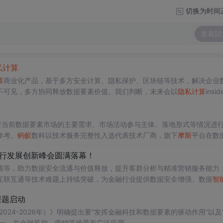
切换为时间
发表回
私计算
算
商业化产品，基于多方安全计算、隐私保护、区块链等技术，解决企业
不可见，多方协同释放数据要素价值。我们判断，未来会以
隐私计算
insi
，让上个时代的PaaS型的
隐私计算
变成SaaS型的
隐私计算
，更加随手可
科研，比如疫情防控、学术论文的一些分析，这个通常使用FL的方式；
对当前数据要素市场的主要需求、市场活动参与主体、落地形式等情况进
参考。
蚂蚁
数科以技术服务完整性入选代表技术厂商，旗下
摩斯
平台在数
太银行发展创新峰会圆满落幕！
源等，助力数据安全流通与价值释放，提升客群分析与精准营销服务能力
互联互通等技术难题上持续突破，为金融行业提供数据安全增强、数据
智
，针对银行业所面临的“三低一高”的严峻挑战，低增长、低需求、高风险
课题启动
索破局之道，真正助力银行业稳定经营，实现高质量发展与转型！
024-2026年）》明确提出要“发挥金融科技和数据要素的驱动作用”以及
一，在金融风控、营销等场景有广泛应用。