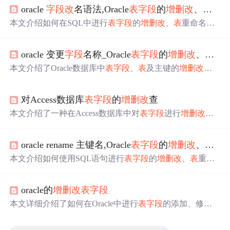
oracle
字段
改
名语法,Oracle
表
字段
的
增删
改
、
表
的
本文介绍如何在SQL中进行
表
字段
的
增删
改
、
表
重命名、
主键的
增删
改
查等操作，提供了详细的语法说明及示例。
oracle 变更
字段
名称_Oracle
表
字段
的
增删
改
、
表
的
本文介绍了Oracle数据库中
表
字段
、
表
及主键的
增删
改
查
操作。包括
表
字段
的
增删
改
语法、重命名方法，
表
的重命
名语法，以及主键的查找、增加、删除、修
改
等操作，为
对Access数据库
表
字段
的
增删
改
查
数据库操作提供了实用的参考。
本文介绍了一种在Access数据库中对
表
字段
进行
增删
改
查
的方法。提供了具体代码实现，包括获取
字段
信息、删除
字段
、修
改
字段
名称及添加
字段
等实用功能。
oracle rename 主键名,Oracle
表
字段
的
增删
改
、
表
的
本文介绍如何使用SQL语句进行
表
字段
的
增删
改
、
表
重命
名及主键管理等操作，包括添加、修
改
、删除
字段
，重命
名
字段
与
表
名，以及主键的创建、删除与修
改
。
oracle的
增删
改
表
字段
本文详细介绍了如何在Oracle中进行
表
字段
的添加、修
改
类型、重命名和删除，以及添加
字段
备注和
表
注释的步
骤，包括示例和测试数据的操作演示。