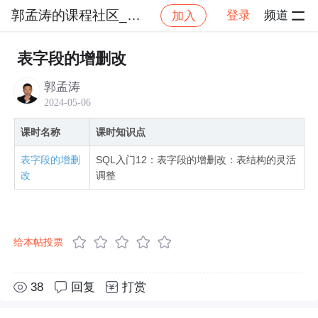
郭孟涛的课程社区_NO_5
登录
频道
加入
社区
郭孟涛的课程社区_NO_5
SQL快速上手：
表字段的增删改
郭孟涛
2024-05-06
课时名称
课时知识点
表字段的增删
SQL入门12：表字段的增删改：表结构的灵活
改
调整
给本帖投票
38
回复
打赏