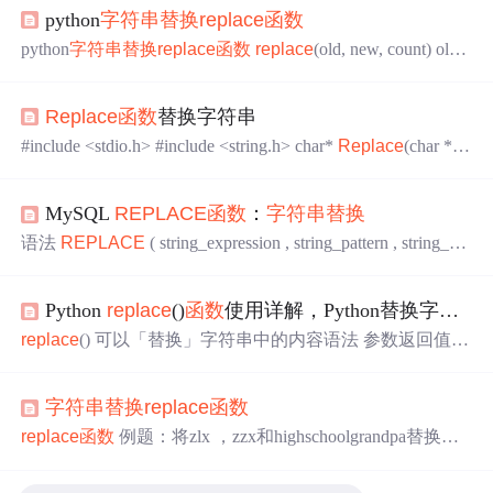
python
字符串替换
replace
函数
python
字符串替换
replace
函数
replace
(old, new, count) ol
d，旧字符或字符串 new，新字符或字符串 count，最大替
换数量，从起始位置开始计数，默认替换所有 注意：
repla
Replace
函数
替换字符串
ce
函数
替换字符串，不影响原字符串 示例1：默认替换所
有 s1 = '2019.10.30' s2 = s1.
replace
('.', '-') s2 '2019-10-30' ...
#include <stdio.h> #include <string.h> char*
Replace
(char *st
r,char *substr,char* newstr) { int i,j,k,m,n; for(i = 0;i < strlen(str);
i++) { k = i; for(j = 0;j < strlen(subst...
MySQL
REPLACE
函数
：
字符串替换
语法
REPLACE
( string_expression , string_pattern , string_
re
place
ment ) 替换字符串，接受3个参数，分别是原字符
串，被替代字符串，替代字符串。 string_expression 为搜索
Python
replace
()
函数
使用详解，Python替换字符串
的字符串表达式，可以为字符或二进制数据类型。 string_p
attern 为要查找的子字符串，可以为字符或二进制数据类
replace
() 可以「替换」字符串中的内容语法 参数返回值实
型，但不能是空字符串 ...
例：将字符串中的 “hello” 替换成 “world” 输出： 1、不改
变原字符串 因为Python中的字符串是「不可变」的，所以
字符串替换
replace
函数
replace
() 不会改变原字符串的内容，而是返回一个新的字
符串。我们分别打印替换前、后的两个字符串「内容」和
replace
函数
例题：将zlx ，zzx和highschoolgrandpa替换
「内存地址」。 输出： 可以看到，原字符串的内容和内存
成%%% #include <iostream> #include <cstdio> #include <cstri
地址没有发生变化。「不指定」次数，默认替换「所有」
ng> #include <string> #include <cmath> #include <algorithm>