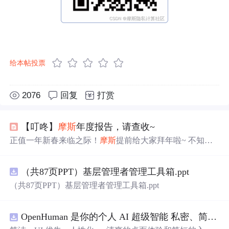
给本帖投票
2076
回复
打赏
【叮咚】
摩斯
年度报告，请查收~
正值一年新春来临之际！
摩斯
提前给大家拜年啦~ 不知不
觉中，这已经是
摩斯
技术社区陪伴大家的第二年。今年，
摩斯
依旧遵循之前的节奏，奔走参加大会、积极申报奖
（共87页PPT）基层管理者管理工具箱.ppt
项、持续挖掘技术。下面就让小编带大家回顾下
摩斯
这一
年的足迹与收获。
（共87页PPT）基层管理者管理工具箱.ppt
OpenHuman 是你的个人 AI 超级智能 私密、简洁、极其强大