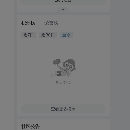
积分榜
荣誉榜
近7日
近30日
至今
暂无数据
查看更多榜单
社区公告