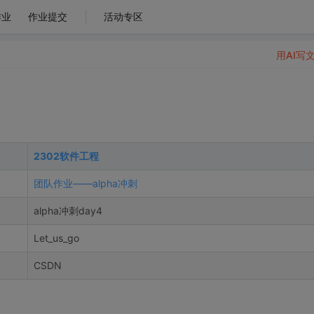
作业
作业提交
活动专区
用AI写
2302软件工程
团队作业——alpha冲刺
alpha冲刺day4
Let_us_go
CSDN