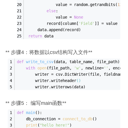
             value = random.getrandbits(
12
)
else
:
             value = 
None
         record[column[
'Field'
]] = value
     data.append(record)
return
 data
** 步骤4：将数据以csv结构写入文件**
def
write
_to_csv
(
data
, 
table_name
, 
file_path
)
:
with
open
(file_path, 
'w'
, newline=
''
, encodi
        writer = csv.
DictWriter(
file
, 
fieldnames
        writer.writeheader
()
        writer.writerows(data)
** 步骤5： 编写main函数**
def
main
()
:
    db_connection = 
connect_to_db
()
print
(
"hello here!"
)