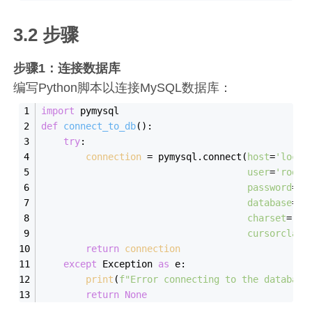
3.2 步骤
步骤1：连接数据库
编写Python脚本以连接MySQL数据库：
import
 pymysql
def
connect_to_db
()
:
try
:
 connection 
= pymysql.connect(
host
=
'local
user
=
'root'
password
=
'p
database
=
'c
charset
=
'ut
cursorclass
return
 connection
except
 Exception 
as
 e:
print
(
f
"Error connecting to the database
return
None