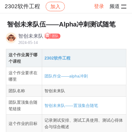
2302软件工程
登录
频道
加入
帖子详情
社区
2302软件工程
作业提交
智创未来队伍——Alpha冲刺测试随笔
智创未来队
团队
2024-05-14
这个作业属于哪
2302软件工程
个课程
这个作业要求在
团队作业——alpha冲刺
哪里
团队名称
智创未来队
团队置顶集合随
智创未来队——置顶集合随笔
笔链接
记录测试安排、测试工具使用、测试心得体
这个作业的目标
会与综合概述