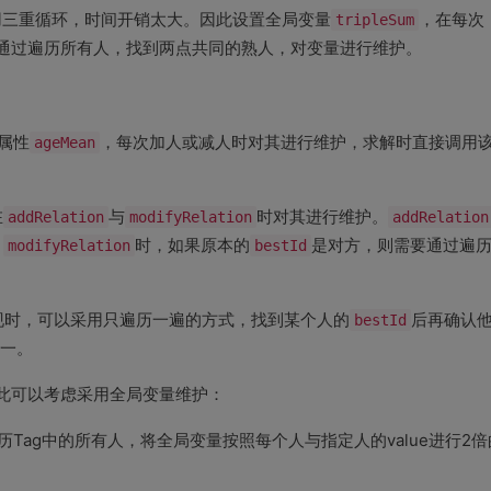
用三重循环，时间开销太大。因此设置全局变量
tripleSum
，在每次
通过遍历所有人，找到两点共同的熟人，对变量进行维护。
属性
ageMean
，每次加人或减人时对其进行维护，求解时直接调用
在
addRelation
与
modifyRelation
时对其进行维护。
addRelation
；
modifyRelation
时，如果原本的
bestId
是对方，则需要通过遍
现时，可以采用只遍历一遍的方式，找到某个人的
bestId
后再确认
一。
此可以考虑采用全局变量维护：
历Tag中的所有人，将全局变量按照每个人与指定人的value进行2倍