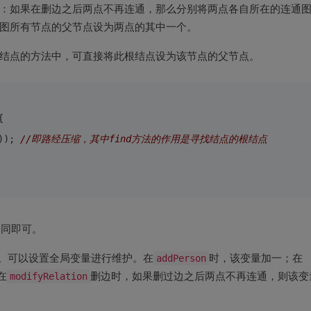
：如果在删边之后两点不再连通，那么分别将两点各自所在的连通
图所有节点的父节点设为两点的其中一个。
结点的方法中，可直接将此根结点设为该节点的父节点。
{
)); 
//即路经压缩，其中find方法的作用是寻找结点的根结点
相同即可。
。可以设置全局变量进行维护。在
addPerson
时，该变量加一；在
在
modifyRelation
删边时，如果删过边之后两点不再连通，则该变