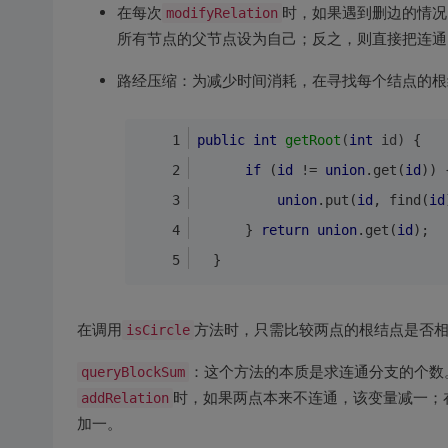
在每次
时，如果遇到删边的情况
modifyRelation
所有节点的父节点设为自己；反之，则直接把连通
路经压缩：为减少时间消耗，在寻找每个结点的根
public
int
getRoot
(
int
id
)
{
if
 (
id
 != 
union
.get(
id
)) 
union
.put(
id
, find(
id
      } 
return
union
.get(
id
);
  }
在调用
isCircle
方法时，只需比较两点的根结点是否
queryBlockSum
：这个方法的本质是求连通分支的个数
addRelation
时，如果两点本来不连通，该变量减一；
加一。