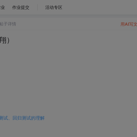
作业
作业提交
活动专区
帖子详情
用AI写
瑞翔）
力测试、回归测试的理解