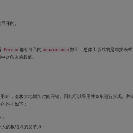
础展开的。
个
Person
都有自己的
aquaintance
数组，总体上形成的是邻接表式
图中这条边的权值。
用dfs，会极大地增加时间开销。因此可以采用并查集进行实现。并
集的维护如下：
己；
一人的根结点的父节点；