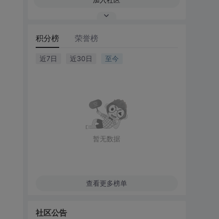
积分榜
荣誉榜
近7日
近30日
至今
暂无数据
查看更多榜单
社区公告