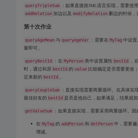
queryTripleSum
：如果直接按JML语言实现，需要使
addRelation
加边以及
modifyRelation
删边的时候，
第十次作业
queryAgeMean
与
queryAgeVar
：需要在
MyTag
中设置
量即可。
queryBestId
：在
MyPerson
类中设置属性
bestId
，
时，通过和原
bestId
的
value
比较确定是否需要更改
定来新的
bestId
。
queryCoupleSum
：直接实现需要两重循环。在具体实
最佳好友的
bestId
是否是他自己，如果满足，结果就加
getValueSum
：如果直接实现，需要采用两重循环。因
在
的
和
中，需要遍
MyTag
addPerson
delPerson
增减。