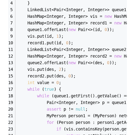
    }
    LinkedList<Pair<Integer, Integer>> queue1 = 
    HashMap<Integer, Integer> vis = 
new
 HashMap<
    HashMap<Integer, Integer> record1 = 
new
 Hash
    queue1.offer
Last(
new
 Pair<>(
id
, 
0
)
);
    vis.put(id, 
1
);
    record1.put(id, 
0
);
    LinkedList<Pair<Integer, Integer>> queue2 = 
    HashMap<Integer, Integer> record2 = 
new
 Hash
    queue2.offer
Last(
new
 Pair<>(
des
, 
0
)
);
    vis.put(des, 
2
);
    record2.put(des, 
0
);
int
 value = 
0
;
while
 (
true
) {
while
 (queue1.get
First()
.get
Value()
 == 
v
            Pair<Integer, Integer> p = queue1.po
assert
 p != 
null
;
            MyPerson person1 = (MyPerson) networ
for
 (Person person : person1.get
Acqu
if
 (vis.contains
Key(
person
.
getId