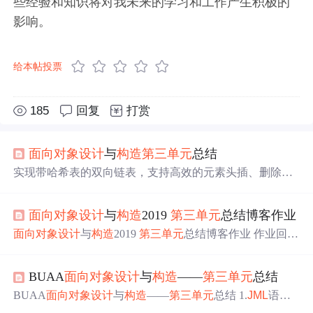
些经验和知识将对我未来的学习和工作产生积极的
影响。
给本帖投票
185
回复
打赏
面向对象
设计
与
构造
第三
单元
总结
实现带哈希表的双向链表，支持高效的元素头插、删除和
子列表查询。用于Person类管理接收的文章列表（），确
保按时间顺序存储和快速访问。
面向对象
设计
与
构造
2019
第三
单元
总结博客作业
面向对象
设计
与
构造
2019
第三
单元
总结博客作业 作业回顾
3.1
JML
（Path，PathContainer） 3.2
JML
+（Graph） 3.3
JM
L
++（RailwaySystem） 一、
JML
语言的理论基础和工具链
BUAA
面向对象
设计
与
构造
——
第三
单元
总结
JML
(Java Modeling Language)是用于对Java程序进行规格化
设计
的一种表示语言。
JML
是一种行为接口规格语言 （Be
BUAA
面向对象
设计
与
构造
——
第三
单元
总结 1.
JML
语言
havior ...
及应用工具链
JML
(Java Modeling Language)是用于对Ja