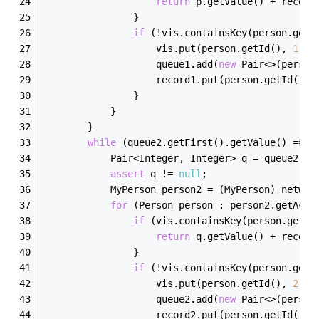
return
 p.get
Value()
 + record
                }
if
 (!vis.contains
Key(
person
.
getI
                    vis.put(person.get
Id()
, 
1
);
                    queue1.add(
new
 Pair<>(person
                    record1.put(person.get
Id()
, 
                }
            }
        }
while
 (queue2.get
First()
.get
Value()
 == 
v
            Pair<Integer, Integer> q = queue2.po
assert
 q != 
null
;
            MyPerson person2 = (MyPerson) networ
for
 (Person person : person2.get
Acqu
if
 (vis.contains
Key(
person
.
getId
return
 q.get
Value()
 + record
                }
if
 (!vis.contains
Key(
person
.
getI
                    vis.put(person.get
Id()
, 
2
);
                    queue2.add(
new
 Pair<>(person
                    record2.put(person.get
Id()
, 