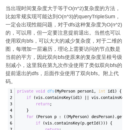
当出现时间复杂度大于等于O(n^2)复杂度的方法，
比如常规实现可能达到O(n^3)的queryTripleSum，
一定会出现性能问题，对于dfs这种复杂度为O(n^2)
的，可以用，但一定要注意提前退出。当然也可以
使用双向bfs，可以大大的减少复杂度，对于二维的
图，每增加一层遍历，理论上需要访问的节点数是
当前的平方，因此双向bfs使原来的复杂度呈根号级
别减小，这里我在第九次作业使用了类似双向bfs的
提前退出的dfs，后面作业使用了双向bfs。附上代
码。
private
void
dfs
(
MyPerson person1, 
int
 id1
)
 {
if
 (vis.contains
Key(
id1
)
 || 
vis.contains
Key(
return
;
    }
for
 (Person p : ((MyPerson) desPerson).get
Ac
if
 (vis.contains
Key(
p
.
getId
()
)) {
return
;