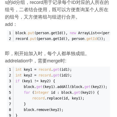
s的id分组，record用于记录每个ID对应的人所在的
组号，二者结合使用，既可以方便查询某个人所在
的组号，又方便将组与组进行合并。
add：
block
.put
(person.getId(), 
new
 ArrayList<>(person
record
.put
(person.getId(), person
.getId
());
即，刚开始加入时，每个人都单独成组。
addrelation中，需要merge时:
int
 key1 = 
record
.
get
(id1);
int
 key2 = 
record
.
get
(id2);
if
 (key1 != key2) {
    block.
get
(key1).addAll(block.
get
(key2));  
for
 (
Integer
 id : block.
get
(key2)) {
record
.replace(id, key1);
    }          
    block.remove(key2);
}  