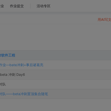
作业
作业提交
活动专区
用AI写
02软件工程
作业—bate冲刺+事后诸葛亮
beta 冲刺 Day6
对队
对队——beta冲刺置顶集合随笔