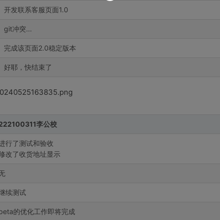
开发联系客服页面1.0
git冲突...
完成该页面2.0稳定版本
好耶，快结束了
222100311李公校
进行了测试和验收
修改了收货地址显示
无
继续测试
beta的优化工作即将完成