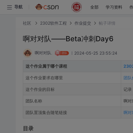
全部
学习资料
导航
社区
2302软件工程
作业提交
帖子详情
啊对对队——Beta冲刺Day6
2024-05-25 23:55:24
啊对对队.
团队
这个作业属于哪个课程
23
这个作业要求在哪里
团队
这个作业的目标
记录 
团队名称
啊对
团队置顶集合随笔链接
啊对
目录