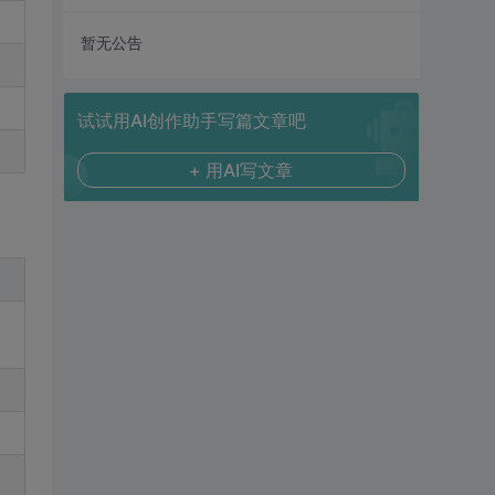
暂无公告
试试用AI创作助手写篇文章吧
+ 用AI写文章