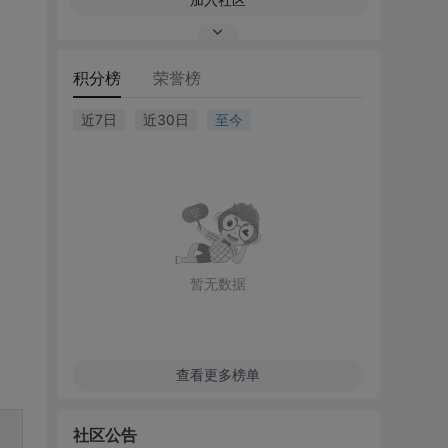
积分榜
荣誉榜
近7日
近30日
至今
暂无数据
查看更多榜单
社区公告