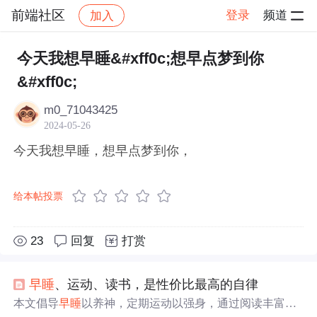
前端社区
登录
频道
加入
帖子详情
社区
前端社区
感慨
今天我想早睡&#xff0c;想早点梦到你
&#xff0c;
m0_71043425
2024-05-26
今天我想早睡，想早点梦到你，
给本帖投票
23
回复
打赏
早睡
、运动、读书，是性价比最高的自律
本文倡导
早睡
以养神，定期运动以强身，通过阅读丰富内