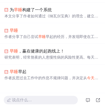
心。坚持这三个日常习惯，将助你超越他人，实现生活的
平衡与成长。
为
早睡
构建了一个系统
本文分享了作者如何通过《纳瓦尔宝典》的理念，建立
早
睡
系统，包括确定目标（22:00入睡）、消除干扰、睡前行
为规范，以及根据反馈不断调整系统以适应个人生活习惯
早睡
的变化。
作者分享了自己尝试
早睡
早起的经历，并发现即使在工作
日的清晨，公共交通也十分拥挤。通过这次体验，作者意
识到调整作息的重要性。
早睡
，赢在健康的起跑线上！
研究表明，经常熬夜的人患慢性病的风险性更高。每天充
足的睡眠不仅可以降低患慢性病的风险，还能增强抵抗
力，使大脑更加灵活，并有助于创建乐观的心态。此外，
早睡
早起
早睡
还可以帮助人体分泌大量褪黑素，促进快速进入睡眠
状态。
作者反思过去工作中的作息不规律问题，并决定从
今天
开
始调整作息，
早睡
早起，形成良好的生活习惯。尽管面对
繁忙的工作和家庭责任，仍决心坚持这一计划。
说点什么…