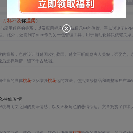
发表回
，
万杯
不及
你
温柔
）
统与应用程序的关系，以及应用程序在系统目录中的位置。重点讨论了RP
法。此外，还提到了yum作为另一包管理工具，用于自动化解决依赖关系
侯的背叛，息侯设计引楚国攻打蔡国。楚文王听闻息夫人美貌，强娶之。
逢后选择殉情，留下千古绝唱。
同生肖的具体
桃花
位及增强
桃花
运的方法，包括摆放物品和调整家居布局
么神仙爱情
宋珧与衡文之间的复杂情感，以及天枢角色的悲情命运。文章赞赏了作者
介绍了白色、蓝色、绿色、红色系服饰与
桃花
粉色的搭配效果，如白色凸