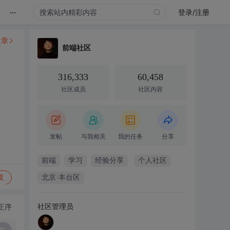
...
录
登录/注册
文章
前端社区
316,333
60,458
社区成员
社区内容
发帖
与我相关
我的任务
分享
前端
学习
经验分享
个人社区
复
北京·丰台区
社区管理员
正序