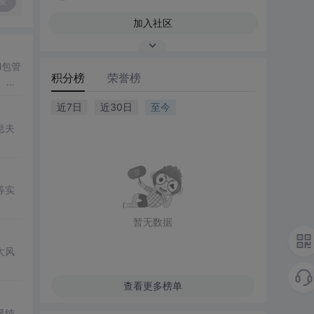
复
加入社区
M包管
积分榜
荣誉榜
。最
近7日
近30日
至今
息夫
等实
暂无数据
大风
查看更多榜单
显纯