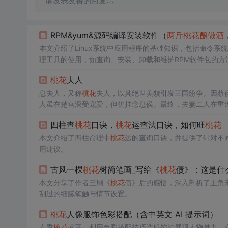
请发表友善的回复…
RPM&yum&源码编译安装软件（
两斤
桃花
酿做
酒
本文介绍了Linux系统中应用程序的基础知识，包括命令系
理工具的使用，如查询、安装、卸载和维护RPM软件包的方
后，简述了源码编译安装软件的流程。
桃花
夫人
息夫人，又称
桃花
夫人，以其绝世美貌引发三国纷争。因蔡
人虽在楚宫深受宠爱，但仍挂念息侯。最终，夫妻二人在重
四柱查
桃花
口诀，
桃花
运查法口诀，如何旺
桃花
本文介绍了四柱命理中
桃花
运的查询口诀，并提供了针对不
用建议。
古风一棵
桃花
树简笔画_写给《
桃花
债》：这是什
本文分享了作者三刷《
桃花
债》后的感悟，深入剖析了主角
刮过的细腻笔触与情节设置。
桃花
人像服饰色彩搭配（含中英文 AI 提示词）
春季
桃花
盛开，利用色彩搭配技巧选服饰能展现人物魅力。