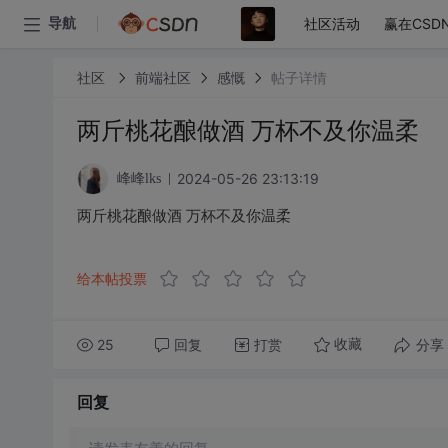
社区活动
赢在CSD
导航
社区
前端社区
感慨
帖子详情
两斤桃花酿做酒 万杯不及你温柔
2024-05-26 23:13:19
峰峰lks
两斤桃花酿做酒 万杯不及你温柔
给本帖投票
25
回复
打赏
分享
收藏
回复