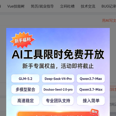
N
Vue技能树
简历/就业指导
立码吐槽
技术交流
BUG记
用AI写
转发到动态
举报
写回
切换为时间