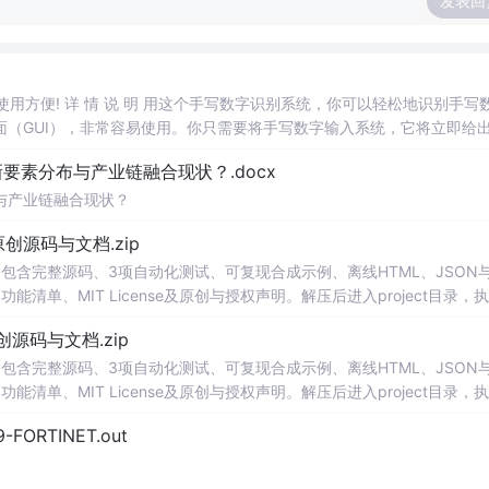
发表回
，使用方便! 详 情 说 明 用这个手写数字识别系统，你可以轻松地识别手写
（GUI），非常容易使用。你只需要将手写数字输入系统，它将立即给
、工作还是日常生活，都能为你提供快速和准确的识别服务。它是一个非
素分布与产业链融合现状？.docx
与产业链融合现状？
.0-原创源码与文档.zip
包含完整源码、3项自动化测试、可复现合成示例、离线HTML、JSON与
能清单、MIT License及原创与授权声明。解压后进入project目录，执
告，也可通过本地静态服务器打开网页。运行时零第三方依赖，不包含热点产品或开源
.0-原创源码与文档.zip
。适合前端开发、AI应用工程、测试审计和课程实践。
包含完整源码、3项自动化测试、可复现合成示例、离线HTML、JSON与
能清单、MIT License及原创与授权声明。解压后进入project目录，执
告，也可通过本地静态服务器打开网页。运行时零第三方依赖，不包含热点产品或开源
29-FORTINET.out
。适合前端开发、AI应用工程、测试审计和课程实践。