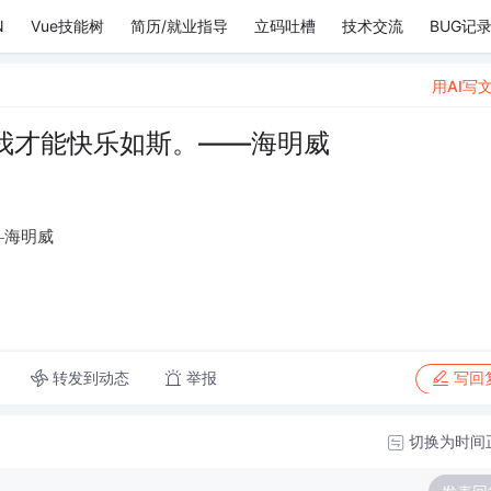
N
Vue技能树
简历/就业指导
立码吐槽
技术交流
BUG记
用AI写
我才能快乐如斯。——海明威
—海明威
转发到动态
举报
写回
切换为时间