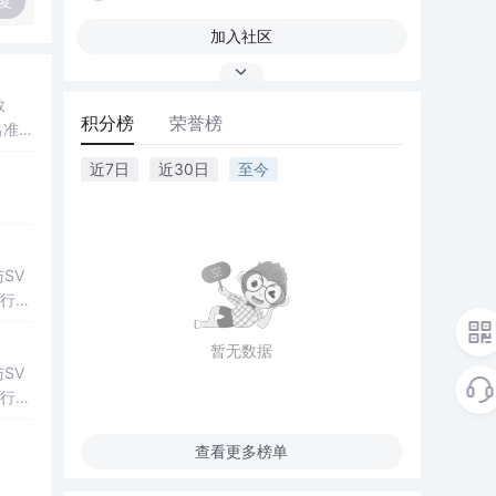
复
加入社区
数
积分榜
荣誉榜
出准确
常方
近7日
近30日
至今
SV
行np
项目
暂无数据
SV
行np
项目
查看更多榜单