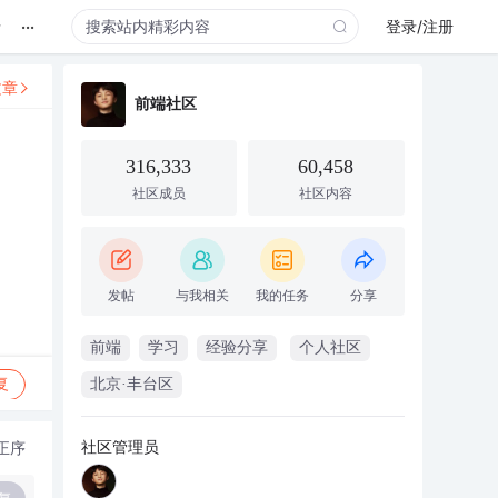
...
录
登录/注册
文章
前端社区
316,333
60,458
社区成员
社区内容
发帖
与我相关
我的任务
分享
前端
学习
经验分享
个人社区
复
北京·丰台区
社区管理员
正序