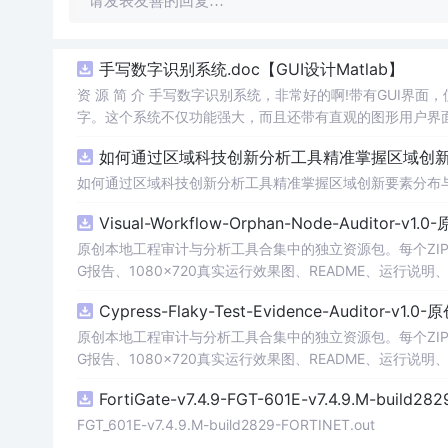
请发表友善的回复…
手写数字识别系统.doc【GUI设计Matlab】
资 源 简 介 手写数字识别系统，非常好的啊!带有GUI界面
字。这个系统不仅功能强大，而且还带有直观的图形用户界面
的识别结果。这个系统可以在各种场景中使用，无论是学校
如何通过区域科技创新分析工具精准掌握区域创新要
便和实用的工具，你一定会喜欢它的！
如何通过区域科技创新分析工具精准掌握区域创新要素分布
Visual-Workflow-Orphan-Node-Auditor-v1
原创本地工程审计与分析工具合集中的独立资源包。每个ZIP
G报告、1080×720真实运行效果图、README、运行说明、功
m test验证算法，执行npm run report生成报
Cypress-Flaky-Test-Evidence-Auditor-v1
源码、Logo、官方截图、论文、生产日志或其他受限素材
原创本地工程审计与分析工具合集中的独立资源包。每个ZIP
G报告、1080×720真实运行效果图、README、运行说明、功
m test验证算法，执行npm run report生成报
FortiGate-v7.4.9-FGT-601E-v7.4.9.M-build28
源码、Logo、官方截图、论文、生产日志或其他受限素材
FGT_601E-v7.4.9.M-build2829-FORTINET.out