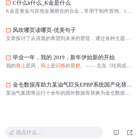
C什么k什么_K金是什么
时，他也提到了面对焦虑和抑郁的挑战，并设定了提升英
语、算法技能、编码实践和学历提升等新年目标。
K金是黄金与其他金属熔合的合金，常用于制作首饰。18K
金含金量为75%，硬度较高，适合造型和镶嵌。AU750即1
8K金，因其25%的其他金属成分，可以呈现白色、黄色和
风吹哪页读哪页-优美句子
粉色等不同颜色。由于纯金过于柔软，K金通过添加合金
元素增加了强度和韧性，使得K金首饰更耐用且款式多
文章探讨了从清晨的希望到未来的塑造，通过各种主题如
样。国家标准规定，商家需标明黄金饰品的含金量和重
勇敢、选择、爱情、读书和成长，揭示了生活中的挑战、
量，避免使用不规范的'24K金'表述。
快乐和自由的重要性。,
毕业一年，我的 2019，新年伊始新的开始
我的
肩上
是风，
风上
是
闪烁
的
星群
。—— 北岛《结局或开
始》2019 年回想起来，聚焦在工作、学习和生活上讲的
话，工作能力上有了不小的进步，离全栈工程师的目标愈
金仓数据库助力某油气巨头EPBP系统国产化替换，测试工程师亲述“零感知”升级之旅
发接近了，增强了面对困难的自信...
某油气集团将运行十余年的国外数据库替换为金仓数据
库。测试工程师需确保业务不停摆，应对数据迁移、压力
测试等挑战。金仓团队用异构数据实时同步工具等实现零
误差迁移，系统上线后稳定运行超一年，展现国产数据库
在工程化、场景适配和生态协同方面的突破。
说点什么…