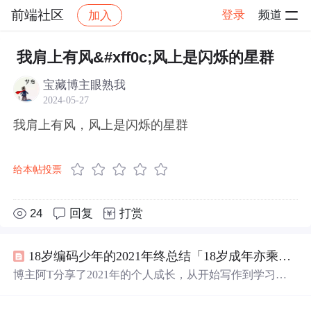
前端社区
登录
频道
加入
帖子详情
社区
前端社区
感慨
我肩上有风&#xff0c;风上是闪烁的星群
宝藏博主眼熟我
2024-05-27
我肩上有风，风上是闪烁的星群
给本帖投票
24
回复
打赏
18岁编码少年的2021年终总结「18岁成年亦乘风 」
博主阿T分享了2021年的个人成长，从开始写作到学习编
程，包括高等数学、数据结构、算法、操作系统等方面。
他在掘金平台上发表了15篇文章，收获了关注与认可。同