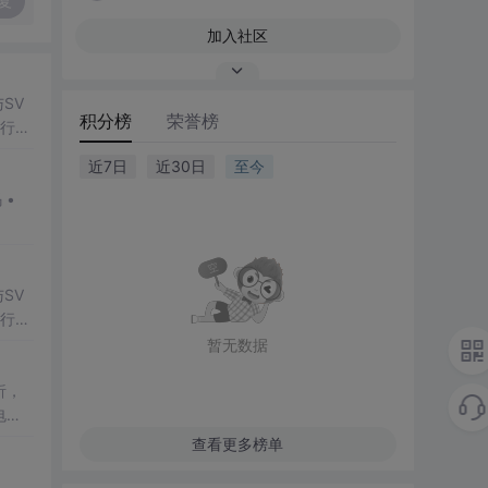
复
加入社区
SV
积分榜
荣誉榜
行np
项目
近7日
近30日
至今
SV
行np
项目
暂无数据
析，
电池
章深
查看更多榜单
性与