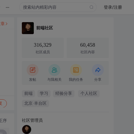
...
录
登录/注册
文章
前端社区
316,329
60,458
社区成员
社区内容
发帖
与我相关
我的任务
分享
前端
学习
经验分享
个人社区
复
北京·丰台区
社区管理员
正序