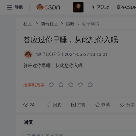
社区活动
赢在CSD
导航
社区
前端社区
感慨
帖子详情
答应过你早睡，从此想你入眠
2024-05-27 23:13:01
m0_71101745
答应过你早睡，从此想你入眠
给本帖投票
24
回复
打赏
分享
收藏
回复