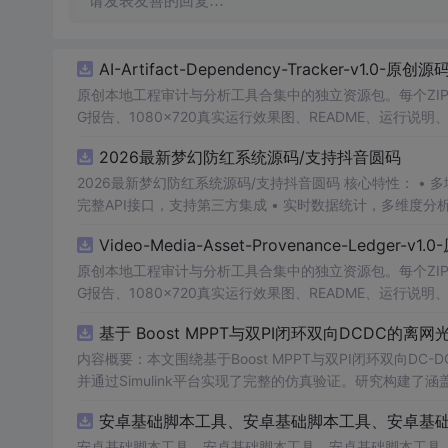
请发表友善的回复…
AI-Artifact-Dependency-Tracker-v1.0-原创
原创本地工程审计与分析工具合集中的独立资源包。每个ZIP
G报告、1080×720真实运行效果图、README、运行说明、功
m test验证算法，执行npm run report生成报
2026最新梦幻防红系统源码/支持抖音圆码
源码、Logo、官方截图、论文、生产日志或其他受限素材
2026最新梦幻防红系统源码/支持抖音圆码 核心特性： • 多域名池智能切换，防拦截率99%+ • 抖音官方API对接，生成真正小程序码 •
完整API接口，支持第三方集成 • 实时数据统计，多维度分
Video-Media-Asset-Provenance-Ledger-v
原创本地工程审计与分析工具合集中的独立资源包。每个ZIP
G报告、1080×720真实运行效果图、README、运行说明、功
m test验证算法，执行npm run report生成报
基于 Boost MPPT与双PI闭环双向DCDC的
源码、Logo、官方截图、论文、生产日志或其他受限素材
内容概要：本文围绕基于Boost MPPT与双PI闭环双向
并通过Simulink平台实现了完整的仿真验证。研究构建了
的整体系统架构，采用Boost电路实现高效MPPT控制，
安卓基础脚本工具、安卓基础脚本工具、安卓基
入分析了系统在光照强度与环境温度双重扰动下的动态响应
有效性，为离网光伏储能系统的优化设计与工程应用提供了坚实的理论基础和仿真依据。; 
安卓基础脚本工具、安卓基础脚本工具、安卓基础脚本工具