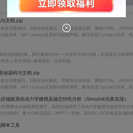
发表回
源码与文档.zip
包含完整源码、3项自动化测试、可复现合成示例、离线HTML、JSON与
能清单、MIT License及原创与授权声明。解压后进入project目录，执
告，也可通过本地静态服务器打开网页。运行时零第三方依赖，不包含热点产品或开源
。适合前端开发、AI应用工程、测试审计和课程实践。
析报表 • 积分系统+邀请返利，运营利器
1.0-原创源码与文档.zip
包含完整源码、3项自动化测试、可复现合成示例、离线HTML、JSON与
能清单、MIT License及原创与授权声明。解压后进入project目录，执
告，也可通过本地静态服务器打开网页。运行时零第三方依赖，不包含热点产品或开源
离网光伏储能系统动力学建模及稳态特性分析（Simulink仿真实现）
。适合前端开发、AI应用工程、测试审计和课程实践。
DC-DC的离网光伏储能系统展开，系统性地研究了其动力学建模与稳态特性分
涵盖光伏阵列、最大功率点跟踪（MPPT）控制、双向DC-DC变换器及储能
并引入电压-电流双闭环PI控制策略，实现对储能系统精确的充放电管理。文
础脚本工具
与稳态性能，验证了所提出模型的准确性与控制策略在不同工况下的鲁棒
适合人群：具备电力电子技术、新能源系统或自