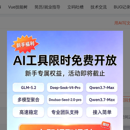
N
Vue技能树
简历/就业指导
立码吐槽
技术交流
BUG记
用AI写
转发到动态
举报
写回
切换为时间