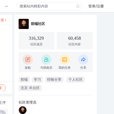
...
录
登录/注册
文章
前端社区
316,329
60,458
社区成员
社区内容
发帖
与我相关
我的任务
分享
前端
学习
经验分享
个人社区
复
北京·丰台区
社区管理员
正序