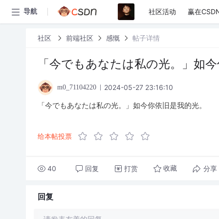
社区活动
赢在CSD
导航
社区
前端社区
感慨
帖子详情
「今でもあなたは私の光。」如今
2024-05-27 23:16:10
m0_71104220
「今でもあなたは私の光。」如今你依旧是我的光。
给本帖投票
40
回复
打赏
分享
收藏
回复