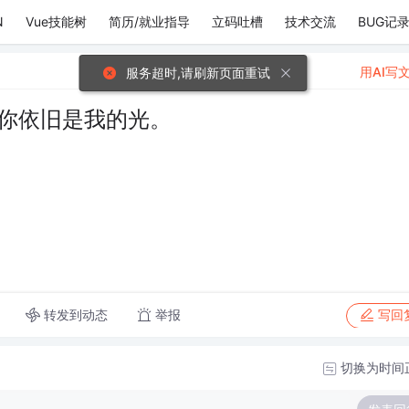
N
Vue技能树
简历/就业指导
立码吐槽
技术交流
BUG记
用AI写
服务超时,请刷新页面重试
你依旧是我的光。
转发到动态
举报
写回
切换为时间