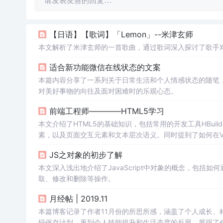
请发表友善的回复…
【日语】【歌词】「Lemon」--米津玄师
本文解析了米津玄师的一首歌曲，通过歌词深入探讨了歌手
适合新功能微信在线状态的文案
本篇内容分享了一系列关于日常生活和个人情感状态的随笔
对美好事物的向往及面对困难时的乐观心态。
前端工程师————HTML5学习
本文介绍了HTML5的基础知识，包括常用的开发工具HBui
素，以及页面交互元素和文本层次语义。同时提到了如何在VS
JS之对象的初步了解
本文深入浅出地介绍了JavaScript中对象的概念，包
取、修改和删除等操作。
月经帖 | 2019.11
本篇博客记录了作者11月份的所思所感，涵盖了个人成长、科技
码保存计划，再到个人技能提升和生活态度的反思，展现了