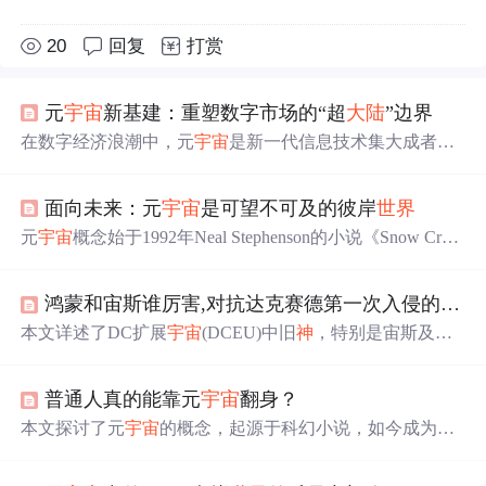
20
回复
打赏
元
宇宙
新基建：重塑数字市场的“超
大陆
”边界
在数字经济浪潮中，元
宇宙
是新一代信息技术集大成者与
数字经济新基建。“超
大陆
”描述了数字市场广阔边界与潜
力。元
宇宙
构建含多层面，为数字市场发展提供支撑；超
面向未来：元
宇宙
是可望不可及的彼岸
世界
大陆
边缘是新兴领域。企业布局元
宇宙
可拓展边界，元
宇
宙
有望引领数字市场未来。
元
宇宙
概念始于1992年Neal Stephenson的小说《Snow Cras
h》，指一个与现实
世界
平行的虚拟空间。元
宇宙
至少包含
身份、沉浸感、经济系统等要素，并允许用户进行内容生
鸿蒙和宙斯谁厉害,对抗达克赛德第一次入侵的旧
神
产和
世界
编辑。2020年疫情加速了社会虚拟化进程，2021
年被视为元
宇宙
元年。元
宇宙
的发展路径分为渐进派、激
本文详述了DC扩展
宇宙
(DCEU)中旧
神
，特别是宙斯及其
进派、封闭派和开放式。但同时也面临资本操纵、伦理制
家族的故事，以及他们在对抗天启星入侵时的角色。在达
约等风险。
克赛德首次侵犯地球时，旧
神
联盟，包括宙斯、亚马逊、
普通人真的能靠元
宇宙
翻身？
亚特兰蒂斯等种族，联手抵抗，迫使达克赛德撤退。战
后，由于阿瑞斯的煽动，旧
神
逐渐衰落，亚马逊人建立了
本文探讨了元
宇宙
的概念，起源于科幻小说，如今成为各
天堂岛，亚特兰蒂斯则因内部分裂和灾难沉入海底。
大公司投资的热点。元
宇宙
是一个拟真虚拟
世界
，与现实
世界
互动，拥有自己的经济体系。然而，资本的涌入引发