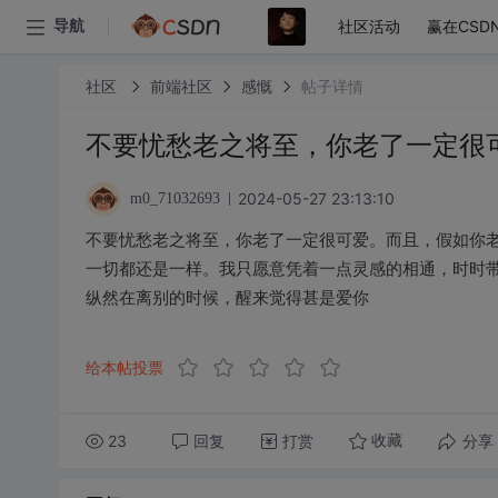
社区活动
赢在CSD
导航
社区
前端社区
感慨
帖子详情
不要忧愁老之将至，你老了一定很
2024-05-27 23:13:10
m0_71032693
不要忧愁老之将至，你老了一定很可爱。而且，假如你
一切都还是一样。我只愿意凭着一点灵感的相通，时时
纵然在离别的时候，醒来觉得甚是爱你
给本帖投票
23
回复
打赏
分享
收藏