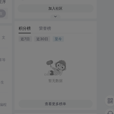
正序
加入社区
复
积分榜
荣誉榜
。文
近7日
近30日
至今
库等
暂无数据
了生
查看更多榜单
络编程