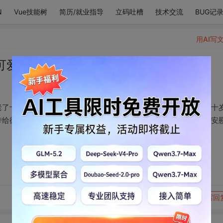
N
Vue技能树
简历/就业指导
立码吐槽
技术交流
BUG记
用AI写
可爱。而且
老了十岁，我当然也同样老了十岁，世界也老了十岁，上帝也老了十
带给彼此以慰藉，像流星的光辉，照耀我疲惫的梦寐，永远存一个安
转发到动态
举报
写回