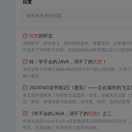
回复
请发表友善的回复…
忧愁
的怀念
清明时节，雨水纷飞，柳枝绿意盎然，春暖花开。文章通过
中提及了清明时节的雨、生机勃勃的自然景观以及人们的情
转：学不会的JAVA，消不了的
忧愁
！
本文记录了作者从接触JAVA到深入学习的心路历程，分享了
核心概念。
2024143读书笔记|《遇见》——立在城市的飞
本文是对张晓风《华语散文温柔的一支笔：张晓风作品集（
活、爱情、亲情等多方面感悟，如对爱、时间、自然的思考
《学不会的JAVA，消不了的
忧愁
》之二
作者从使用Visual FoxPro开发数据库应用系统的经历
语言。文章回顾了作者的学习背景和动机。