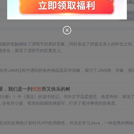
切换为时间
发表回
细腻的笔触描绘了清明节的美好景象，同时表达了对逝去亲人的怀念之情
感变化，展现了清明节的双重意义。
自学JAVA过程中遇到的各种挑战及应对策略，探讨了JAVA类、对象、类
尘里，我们是一列
忧愁
而又快乐的树
共5册）》中《遇见》的读书笔记。书中文字温柔慈悲、角度奇特，展现
，还有对小孩、母亲的细腻情感描写，打开了看待事情的新角度。
出发，意识到在网络计算时代VFP的局限性，并决定学习Java，一种优秀的网