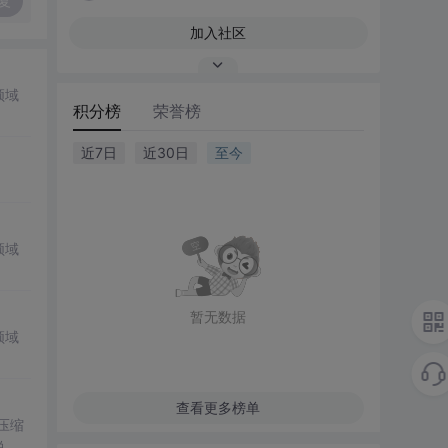
复
加入社区
领域
积分榜
荣誉榜
近7日
近30日
至今
领域
暂无数据
领域
查看更多榜单
。压缩
说