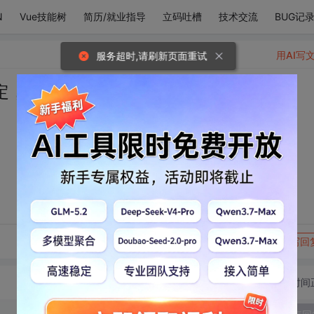
N
Vue技能树
简历/就业指导
立码吐槽
技术交流
BUG记
用AI写
服务超时,请刷新页面重试
定，是你。
转发到动态
举报
写回
切换为时间