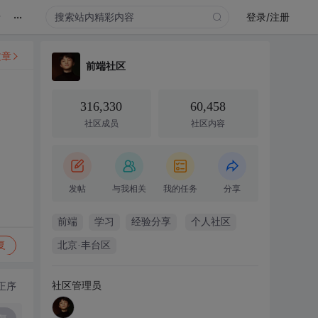
...
录
登录/注册
文章
前端社区
316,330
60,458
社区成员
社区内容
发帖
与我相关
我的任务
分享
前端
学习
经验分享
个人社区
复
北京·丰台区
社区管理员
正序