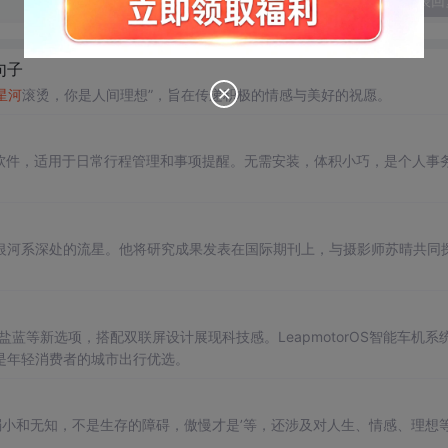
发表回
句子
星河
滚烫，你是人间理想”，旨在传递积极的情感与美好的祝愿。
录软件，适用于日常行程管理和事项提醒。无需安装，体积小巧，是个人事
银河系深处的流星。他将研究成果发表在国际期刊上，与摄影师苏晴共同
盐蓝等新选项，搭配双联屏设计展现科技感。LeapmotorOS智能车机系
是年轻消费者的城市出行优选。
‘弱小和无知，不是生存的障碍，傲慢才是’等，还涉及对人生、情感、理想