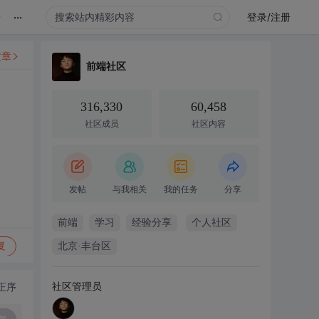
...
录
登录/注册
文章
前端社区
316,330
60,458
社区成员
社区内容
发帖
与我相关
我的任务
分享
前端
学习
经验分享
个人社区
复
北京·丰台区
社区管理员
正序