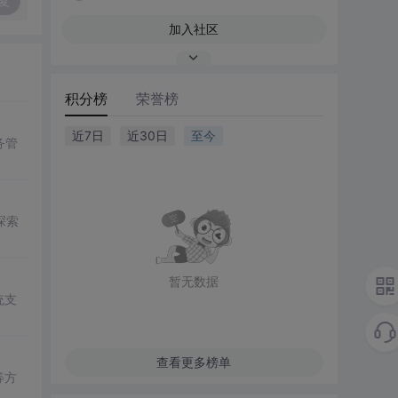
复
加入社区
积分榜
荣誉榜
近7日
近30日
至今
务管
探索
暂无数据
统支
查看更多榜单
等方