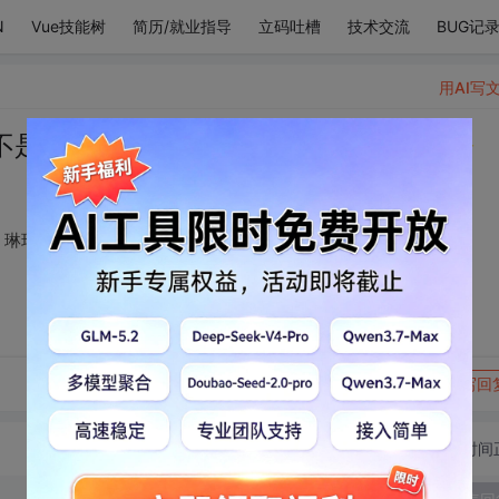
N
Vue技能树
简历/就业指导
立码吐槽
技术交流
BUG记
用AI写
不是山，看水不是水，琳琅满目都是你✨
，琳琅满目都是你✨
转发到动态
举报
写回
切换为时间