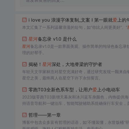
请发表友善的回复…
i love you 浪漫字体复制_文案 I 第一眼就
爱
上的
本文汇集了一系列温馨浪漫的短句，如“你比人间更美好”、“
星河
备忘录 v1.0 是什么
星河
备忘录v1.0是一款界面美观、操作简单的纯绿色备忘
理的好帮手。
揭秘！
星河
深处，大地脊梁的守护者
年轻天文学家林浩对星空充满好奇，通过研究发现一颗来自
星空之美，最终两人在星空下许下永恒誓言。
零跑T03全新色系车型，让用户
爱
上小电动车
2023版零跑T03新增天幕灰和冰川蓝车身颜色，内饰提供海
持语音导航和一键泊车，智能驾驶辅助系统确保行车安全，
哲理——第一章
博客中包含众多富有哲理的话语，如‘不懂装懂，永世饭桶’
面的感悟，激励人们积极面对生活，忠于内心。