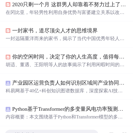
2020只剩一个月 这群男人却靠着不努力过上了幸福生活
在冈比亚，年轻男性利用自身优势与富婆建立关系以改善
生活，而派盘则提供云存储解决方案，助力提高工作效率
和生活充实感。只需1.
99
元起，即可享受个人电脑云盘服
一封家书，道尽顶尖人才的思维境界
务，实现文件管理与办公神器的无缝衔接。
一封远隔重洋而来的家书，揭示了当代中国优秀年轻人的
思维秘密。
哥哥
马思路分享了他在国外的学习经历和个人
成长的故事，强调了积极心态、自我认知和细节把握的重
你的空闲时间，决定了你的人生高度，值得每个人阅读深思
要性。
胡适、董遇、王阳明等人的故事揭示了利用闲暇时间的重
要性。一个人的成就往往取决于他如何利用闲暇时间，无
论是成为社会改革者、史学家还是心学大师，都与个人对
产业园区运营负责人如何识别区域间产业协同机会？.docx
闲暇时间的利用息息相关。爱因斯坦曾指出，人的差异在
于业余时间，它既能培养人才，也可能造就懒汉。吴淡如
科易网基于40亿+科创知识图谱数据库，深度探索AI技术
通过在闲暇时间不断学习新技能，丰富了自己的生命体
在技术转移、成果转化、技术经纪、知识产权、产业创
验，也为写作带来了灵感。
新、科技招商等垂直领域的多样化应用场景，研究科技创
Python基于Transformer的多变量风电功率预测研究
新领域的AI+数智化解决方案，推动科技创新与产业创新
智能化发展。
内容概要：本文围绕基于Python和Transformer模型的多变
量风电功率预测展开研究，重点针对短期风电功率预测任
务。研究采用深度学习中的Transformer架构，引入风速、