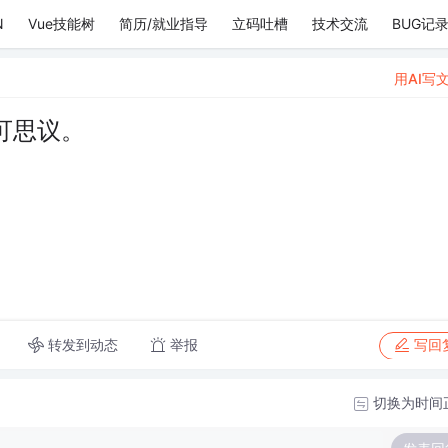
N
Vue技能树
简历/就业指导
立码吐槽
技术交流
BUG记
用AI写
可思议。
转发到动态
举报
写回
切换为时间