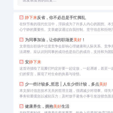
请发表友善的回复…
静下来
反省，你不必总是手忙脚乱
在快节奏的现代生活中，浮躁成为了许多人内心的困扰。本
心宁静的重要性。文章建议通过自我控制、坚守信念和拒绝
为同事加油，让你的职场更
美好
！
文章指出职场中过度竞争会影响心理健康和人际关系。竞争
法调整。应认识到同事的成功也是自己的成功，支持和为团
安
静下来
这首诗描绘了花瓣们约定好要一起绽放，一起凋谢，甚至一
们的誓言，展现了对生命的执着与珍惜。
少一些计较多_哲思 | 人生少些计较，多点
美好
本文探讨信息技术无关的哲理主题，强调减少对琐事、得失
事务轻重缓急以减轻压力；及时放手避免小事引发连锁负面
冠军故事佐证观点，落脚于心理调适与积极生活态度。
健康养生，拥抱
美好
生活
在快节奏时代，健康养生愈发重要。饮食上应遵循“食育”理