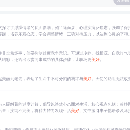
发表回
文探讨了浮躁情绪的负面影响，如半途而废、心理疾病及焦虑，强调了保
浮躁，培养乐观心态，学会调整情绪，正确对待压力，以达到心灵的平和
并非全然坏事，但要抑制过度竞争意识。可通过冷静、找根源、自我打气
队喝彩，还给出欣赏同事成功的具体步骤，让职场更
美好
。
起美丽到老去，表达了生命中不可分割的羁绊与
美好
。天使的劝阻无法改
与人际纠葛的过度计较，倡导以淡然心态面对生活。核心观点包括：冷静
后果；接纳不完美，将精力转向发现生活
美好
。文中援引丰子恺语录及马
念，顺应四季；作息方面要优化睡眠环境、规律午休；适度运动可选择功