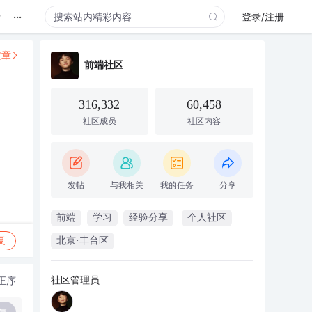
...
录
登录/注册
文章
前端社区
316,332
60,458
社区成员
社区内容
发帖
与我相关
我的任务
分享
前端
学习
经验分享
个人社区
复
北京·丰台区
社区管理员
正序