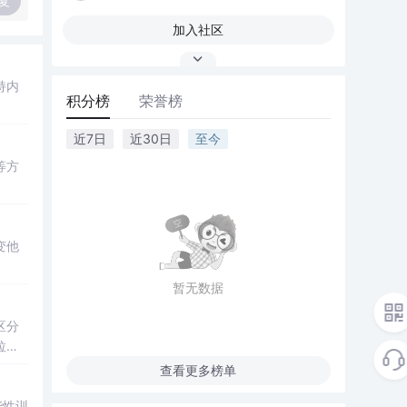
复
加入社区
持内
积分榜
荣誉榜
。
近7日
近30日
至今
等方
变他
暂无数据
区分
拉松
查看更多榜单
能性训