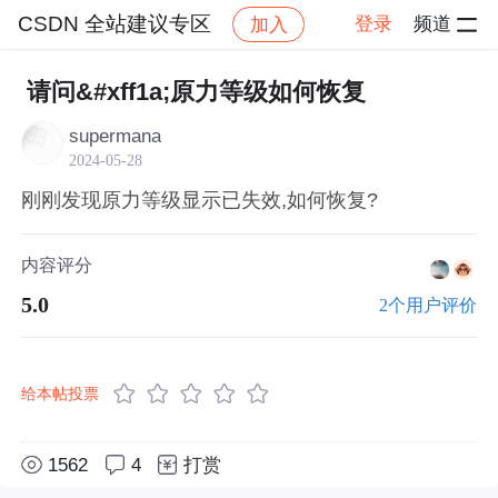
CSDN 全站建议专区
登录
频道
加入
帖子详情
社区
CSDN 全站建议专区
原力
请问&#xff1a;原力等级如何恢复
supermana
2024-05-28
刚刚发现原力等级显示已失效,如何恢复?
内容评分
5.0
2个用户评价
给本帖投票
1562
4
打赏