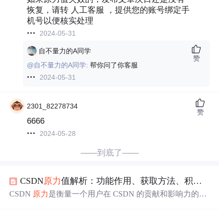
恢复，请转 人工客服 ，提供您的账号绑定手
机号以便核实处理
2024-05-31
自不量力的A同学
赞
@自不量力的A同学:
帮你问了你客服
2024-05-31
2301_82278734
赞
6666
2024-05-28
——到底了——
CSDN
原力
值解析：功能作用、获取方法、积分对应
CSDN
原力
是衡量一个用户在 CSDN 的贡献和影响力的系
统。有数值和
等级
，
等级
由低到高 0 到 9 级组成。其作为
除积分、博客
等级
和勋章等外新的指标，不同的级别能反